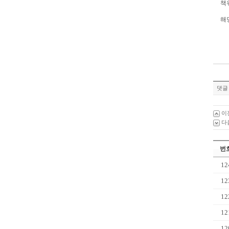
책
해
댓글 
이
다
번
12
12
12
12
12