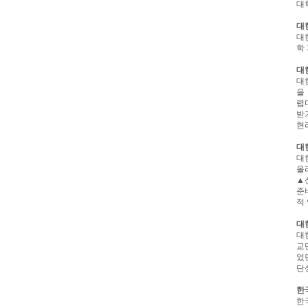
대
대
대
학
대
대
을
렵
받
현
대
대
올
▲
준
적
대
대
교
었
단
한
한