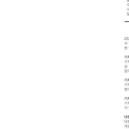
2
서
련
기
기
성
있
기
기
현
기
기
가
대
대
개