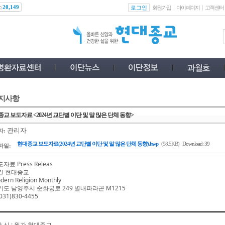
스
로그인
20,149
회원가입
마이페이지
고객센터
지사항
교 보도자료 <2024년 교단별 이단 및 말 많은 단체 동향>
관리자
자:
현대종교 보도자료(2024년 교단별 이단 및 말 많은 단체 동향).hwp
(98.5KB)
Download: 39
파일:
자료 Press Releas
간 현대종교
dern Religion Monthly
기도 남양주시 순화궁로
249
별내파라곤
M1215
031)830-4455
발 신
:
월간 현대종교