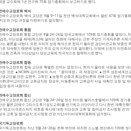
학원 교수회에 1년 연구해 75회 정기총회에서 보고하기로 했다.
한예수교장로회 백석
한예수교장로회 백석 교단은 9월 9~11일 천안 백석대학교회에서 열린 47회 정기총회
 지도와 가입 규정을 마련하기로 결의했다.
한예수교장로회 통합
한예수교장로회 통합 교단은 9월 24~26일 양곡교회에서 109회 정기총회를 열었다. 
 검토, 이단성을 해제(취소)해 달라는 청원에 대해서는 근본 주장인 가계저주론 자체가
다는 결론을 내렸다. 또한 자의적 성경 해석으로 헌의가 올라온 검단비전교회 박종민 
기로 약속했기 때문에 당분간 주의 깊게 지켜보기로 결의했다. 이밖에 신천지 이만희의
리교회 건축과 이단상담사 양성교육에 적극적으로 협력하기로 했다.
한예수교장로회 합동
한예수교장로회 합동 교단은 특별한 건의는 없었으나, 헌의가 올라온 내용을 보면 내년
라온 것은 ▲NCMN 김미진씨의 저서 『왕의재정』과 재정강의 ▲전주 성은세계선
신생교단을 만든 김현두, 고희인 ▲능동적 순종과 회심준비론에 관해 다시 한번 연구해
비론(준비교리)으로 교류금지된 정성우, 이동훈씨의 교류금지 사실 재확인 요청 및 제
 입장 등의 내용이다.
한예수교장로회 합신
한예수교장로회 합신 교단은 9월 24~26일 정선 하이원 팰리스호텔에서 109회 정기
단은 몰몬교(예수그리스도후기성도교회)를 반기독교 이단이라고 다시 한번 재확인했다.
던 ‘판교 더크로스처치 박호종 목사에 대한 이단성과 교류 및 참여금지 조사청원 건’과 
성과 교류 및 참여금지 조사청원 건’은 이단사이비대책위원회에 넘겨졌다.
국기독교장로회
국기독교장로회는 지난 9월 24~26일 전북 부안에 위치한 소노벨 변산에서 109회 정