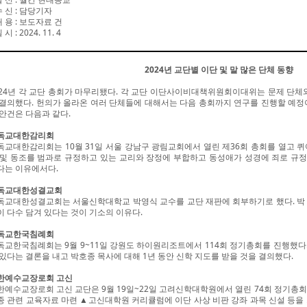
수 신
:
담당기자
내 용
:
보도자료 건
일 시
: 2024. 11. 4
2024년 교단별 이단 및 말 많은 단체 동향
024년 각 교단 총회가 마무리됐다. 각 교단 이단사이비대책위원회이대위는 문제 단체
 결의했다. 헌의가 올라온 여러 단체들에 대해서는 다음 총회까지 연구를 진행할 예정이다
 안건은 다음과 같다.
독교대한감리회
독교대한감리회는 10월 31일 서울 강남구 광림교회에서 열린 제36회 총회를 열고 
 및 동조를 범과로 규정하고 있는 교리와 장정에 부합하고 동성애가 성경에 죄로 규
다는 이유에서다.
독교대한성결교회
독교대한성결교회는 서울신학대학교 박영식 교수를 교단 재판에 회부하기로 했다. 박
이 다수 담겨 있다는 것이 기소의 이유다.
독교한국침례회
독교한국침례회는 9월 9~11일 강원도 하이원리조트에서 114회 정기총회를 진행했다
 있다는 결론을 내고 박호종 목사에 대해 1년 동안 신학 지도를 받을 것을 결의했다.
한예수교장로회 고신
한예수교장로회 고신 교단은 9월 19일~22일 고려신학대학원에서 열린 74회 정기총
종 관련 교육자료 마련 ▲고신대학원 커리큘럼에 이단 사상 비판 강좌 과목 신설 등을