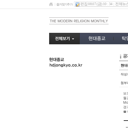
편집 08.07 (금) 10 : 34
전체뉴
즐겨찾기추가
공
undefined
현대종
작성
첨부
보도
월
Mo
경
☎