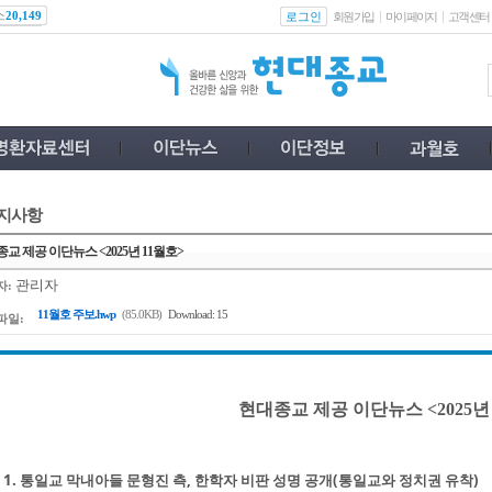
스
로그인
20,149
회원가입
마이페이지
고객센터
지사항
교 제공 이단뉴스 <2025년 11월호>
관리자
자:
11월호 주보.hwp
(85.0KB)
Download: 15
파일:
현대종교 제공 이단뉴스 <2025년
1. 통일교 막내아들 문형진 측, 한학자 비판 성명 공개(통일교와 정치권 유착)