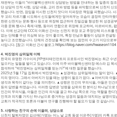
재판부는 이들이 “바이블백신센터의 상담받는 방법을 안내하는 등 일종의 점조직
단 상담자 인적 사항, 상담 내용, 교리 전파 방법 등을 파악함으로써 신천지 
했습니다. 반면, 잠입을 지시한 신천지 맛디아 지파장은 책임을 피했습니다. 사
두 꼬리 자르기를 시도해서 신도들에게만 덮어씌우는 모습이 굉장히 안타까웠다
한편 신천지는 문화 행사 등으로 위장해 접근하여 친밀감을 형성한 뒤 성경공부
각종 문화 행사나 축제 대행, 동아리 연합으로 위장해 포교하며, 아르바이트, 팝
다. 이에 선교단체 CCC의 이화선 간사는 신천지 위장 포교 추정단체 리스트를
없는 단체를 우선 의심해 보는 것이 좋으며, 특정 만남과 활동이 상담과 컨설
높다고 조언했습니다. 단체의 건전성을 확인해 보는 잠깐의 수고가 이단으로부터
사입니다. [참고: 이화선 간사 블로그
https://blog.naver.com/hwaseon1104
4. 박진영의 삼위일체 이해
한국의 유명한 가수이자 JYP엔터테인먼트의 프로듀서인 박진영씨는 최근 수년
일으키는 일들을 벌이고 있습니다. 이에 미주 바이블백신센터장 에스라 김 목사
참석하여 “박진영씨는 삼위일체를 믿는가?”에 대한 질문을 했습니다.
2025년 5월 17일 집회에서 박진영씨는 ▲성경에는 삼위일체라는 말이 없다.
지의 영이다. 그래서 아버지가 있을 때는 성령이 필요가 없다. ▲아버지와 아들
생각과 목적이 같다는 것을 의미한다. ▲성령은 인간의 무의식을, 아들은 인간의
등의 답변을 하였습니다. 이러한 답변은 ‘성령을 삼위의 한 분이신 하나님’으로
인간의 무의식을, 아들은 인간의 의식을 끌고 하나님 쪽으로 가는 역할을 한다’
인격과 의지를 가지신 하나님으로 증거하는 성경의 말씀과 대치되는 설명이었습니
교회가 적극적인 토론과 더불어 연구를 진행해야 할 필요가 있을 것 같습니다.
5. 사랑하는 친구의 손에 이끌려, 상담소로
신천지 탈퇴자였던 김선애(가명)는 어느 날 교회 동생 이은주(가명)의 카톡 프