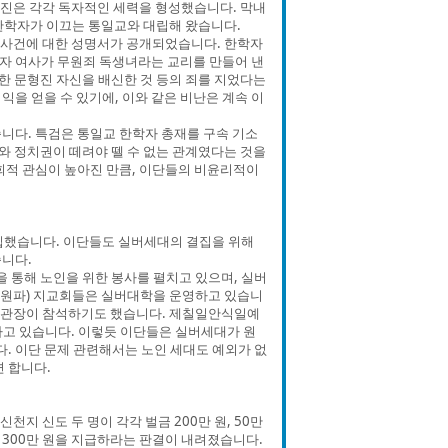
문형진은 각각 독자적인 세력을 형성했습니다. 막내
한학자가 이끄는 통일교와 대립해 왔습니다.
 사건에 대한 성명서가 공개되었습니다. 한학자
학자 여사가 무원죄 독생녀라는 교리를 만들어 낸
한 문형진 자신을 배신한 것 등의 죄를 지었다는
을 얻을 수 있기에, 이와 같은 비난은 계속 이
니다. 특검은 통일교 한학자 총재를 구속 기소
와 정치권이 떼려야 뗄 수 없는 관계였다는 것을
회적 관심이 높아진 만큼, 이단들의 비윤리적이
 진입했습니다. 이단들도 실버세대의 결집을 위해
니다.
 통해 노인을 위한 봉사를 펼치고 있으며, 실버
구원파) 지교회들은 실버대학을 운영하고 있습니
 기관장이 참석하기도 했습니다. 제칠일안식일예
하고 있습니다. 이렇듯 이단들은 실버세대가 원
. 이단 문제 관련해서는 노인 세대도 예외가 없
 합니다.
 신도 두 명이 각각 벌금 200만 원, 50만
300만 원을 지급하라는 판결이 내려졌습니다.