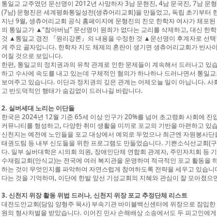
통일교 교주였던 문선명이 2012년 사망하자 3남 문현진, 4남 문국진, 7남 
(7남) 문형진은 세계평화통일성전(생츄어리교회)을 만들었고, 독립 초기부터 
지난 9월, 생츄어리교회 공식 홈페이지에 문형진의 친모 한학자 여사가 체포된
의 통일교가 ▲“참아버님” 문선명이 원죄가 없다는 교리를 삭제하고, 대신 한
것 ▲통일교 경전 『원리강론』의 내용을 수정한 것 ▲문선명이 후계자로 선택
게 주요 골자입니다. 한학자 지도 체제의 혼란이 생기면 생츄어리교회가 반사이익
어질 것으로 보입니다.
한편, 통일교의 정치권과의 유착 관계로 인한 문제들이 계속해서 드러나고 있습
하고 수사에 속도를 내고 있는데 구체적인 혐의가 하나하나 드러나면서 통일교
보여주고 있습니다. 이단과 정치권의 깊은 관계는 어제오늘 일이 아닙니다. 사
고 반도덕적인 행태가 숨김없이 드러나길 바랍니다.
2. 실버세대 노리는 이단들
한국은 2024년 12월 기준 65세 이상 인구가 20%를 넘어 초고령화 사회에
커뮤니티를 형성하고, 다양한 취미 생활을 미끼로 포교의 기반을 마련하고 있습
신천지는 예전에 노인들을 포교 대상에서 예외로 두었으나 최근엔 자원봉사단을
태권도팀 등 내부 신도들을 위한 프로그램도 만들었습니다. 기쁜소식선교회(
다. 일부 실버대학은 시의회 의원, 장애인단체 연합회 관계자, 주민자치회 등
수재림교회(안식교)는 전국에 여러 복지관을 운영하며 적극적인 포교 활동을 
하는 것이 무엇인지를 파악하여 자연스럽게 참여하도록 전략을 세우고 있습니다
다는 것을 기억하며, 이단에 한발 앞선 기성교회의 지혜와 관심이 잘 모아졌으면
3. 신천지 위장 활동 위법 드러나, 신천지 위장 포교 추정단체 리스트
대전도안교회(담임 양형주 목사) 부속기관 바이블백신센터에 위장으로 잠입한 신천지
원의 형사처벌을 받았습니다. 이어진 민사 손해배상 소송에서도 두 피고인에게 