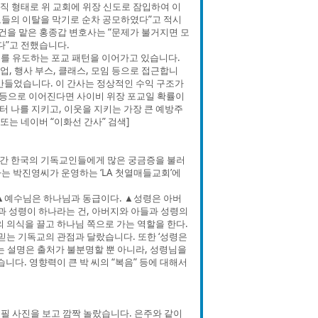
 형태로 위 교회에 위장 신도로 잠입하여 이
신도들의 이탈을 막기로 순차 공모하였다”고 적시
건을 맡은 홍종갑 변호사는 “문제가 불거지면 모
”고 전했습니다.
를 유도하는 포교 패턴을 이어가고 있습니다.
업, 행사 부스, 클래스, 모임 등으로 접근합니
 만들었습니다. 이 간사는 정상적인 수익 구조가
팅 등으로 이어진다면 사이비 위장 포교일 확률이
 나를 지키고, 이웃을 지키는 가장 큰 예방주
또는 네이버 “이화선 간사” 검색]
간 한국의 기독교인들에게 많은 궁금증을 불러
는 박진영씨가 운영하는 ‘LA 첫열매들교회’에
 ▲예수님은 하나님과 동급이다. ▲성령은 아버
과 성령이 하나라는 건, 아버지와 아들과 성령의
 의식을 끌고 하나님 쪽으로 가는 역할을 한다.
 믿는 기독교의 관점과 달랐습니다. 또한 ‘성령은
는 설명은 출처가 불분명할 뿐 아니라, 성령님을
다. 영향력이 큰 박 씨의 “복음” 등에 대해서
로필 사진을 보고 깜짝 놀랐습니다. 은주와 같이