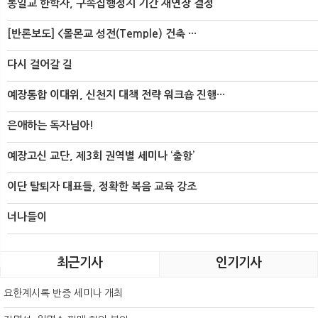
통일교 한학자, 구속집행정지 기간 재연장 결정
[반론보도] <몰몬교 성전(Temple) 건축 ···
다시 걸어갈 길
예장통합 이대위, 신천지 대책 전략 워크숍 진행···
은애하는 독자님아!
예장고신 교단, 제3회 권역별 세미나 ‘출항’
이단 탈퇴자 대표들, 정확한 복음 교육 강조
너나들이
최근기사
인기기사
요한계시록 반증 세미나 개최