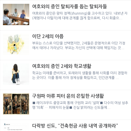
여호와의 증인 탈퇴자를 돕는 탈퇴자들
여호와의 증인은 왕따 정책(shunning)을 고수하고 있다. 내보낸 자
(제명자나 이탈자)에 대해 관계를 끊게 함으로써, 다시 회중으...
이단 2세의 아픔
부모는 스스로 이단을 선택했지만, 2세들은 운명적으로 이단 가정
에서 태어나 자라났다. 부모는 자신의 선택에 대해 책임지는 것...
여호와의 증인 2세와 학교생활
학교는 미래를 준비하고, 또래와의 생활을 통해 사회를 미리 경험하
는 곳이다. 이를 통해 자아 정체성을 확립하고, 인간관계를 ...
구원파 아류 피터 윤의 은밀한 사생활
■ 레이크우드 중앙교회 통해 구원파 교리 ‘설파’■ 다수의 여성 성추
행 ‘의혹’ … 피해자의 눈물■ 진실 밝히려는 신도들에...
다락방 신도, “건축헌금 사용 내역 공개하라”