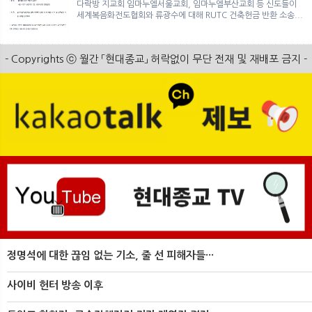
다락방 지교회 임마누엘서울교회, 임마누엘부산교회 등 신도들이
세계복음화전도협회와 류광수에 대해 RUTC 건축헌금 반환 소송...
- Copyrights ⓒ 월간 「현대종교」 허락없이 무단 전재 및 재배포 금지 -
정명석에 대한 끊임 없는 기소, 줄 선 피해자들···
사이비 헌터 방송 이후