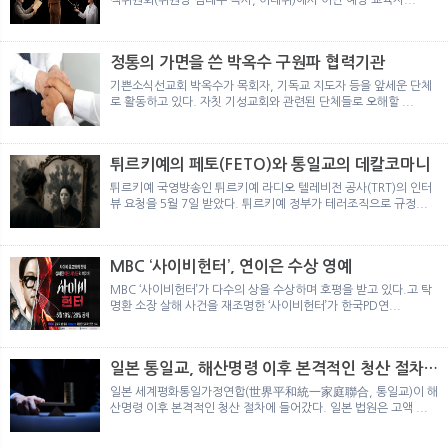
정통의 가면을 쓴 박옥수 구원파 협력기관
기쁜소식선교회 박옥수가 목회자, 기독교 지도자 등을 앞세운 단체
로 활동하고 있다. 자칫 기성교회와 관련된 단체들로 오해할 ...
튀르키예의 페토(FETO)와 통일교의 데칼코마니
튀르키예 국영방송인 튀르키예 라디오 텔레비전 공사(TRT)의 인터
뷰 요청을 5월 7일 받았다. 튀르키예 정부가 테러조직으로 규정...
MBC ‘사이비헌터’, 연이은 수상 영예
MBC ‘사이비헌터’가 다수의 상을 수상하며 호평을 받고 있다.고 탁
명환 소장 살해 사건을 재조명한 ‘사이비헌터’가 한국PD연...
일본 통일교, 해산명령 이후 본격적인 청산 절차
돌입
일본 세계평화통일가정연합(世界平和統一家庭聯合, 통일교)이 해
산명령 이후 본격적인 청산 절차에 들어갔다. 일본 법원은 고액 ...