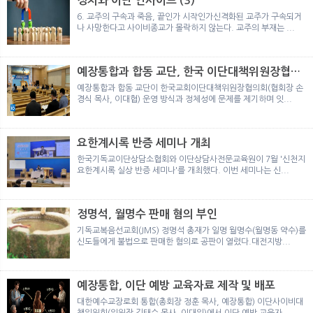
정치와 이단 인사이트 (3)
뉴
색
6. 교주의 구속과 죽음, 끝인가 시작인가신격화된 교주가 구속되거
나 사망한다고 사이비종교가 몰락하지 않는다. 교주의 부재는 ...
예장통합과 합동 교단, 한국 이단대책위원장협의
회 탈퇴
예장통합과 합동 교단이 한국교회이단대책위원장협의회(협회장 손
경식 목사, 이대협) 운영 방식과 정체성에 문제를 제기하며 잇...
요한계시록 반증 세미나 개최
한국기독교이단상담소협회와 이단상담사전문교육원이 7월 '신천지
요한계시록 실상 반증 세미나'를 개최했다. 이번 세미나는 신...
정명석, 월명수 판매 혐의 부인
기독교복음선교회(JMS) 정명석 총재가 일명 월명수(월명동 약수)를
신도들에게 불법으로 판매한 혐의로 공판이 열렸다.대전지방...
예장통합, 이단 예방 교육자료 제작 및 배포
대한예수교장로회 통합(총회장 정훈 목사, 예장통합) 이단사이비대
책위원회(위원장 김태수 목사, 이대위)에서 이단 예방 교육자...