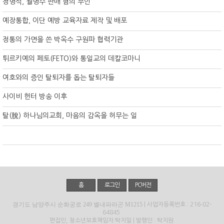
정명석, 월명수 판매 혐의 부인
예장통합, 이단 예방 교육자료 제작 및 배포
정통의 가면을 쓴 박옥수 구원파 협력기관
튀르키예의 페토(FETO)와 통일교의 데칼코마니
여호와의 증인 탈퇴자를 돕는 탈퇴자들
사이비 헌터 방송 이후
탈(脫) 하나님의교회, 마음의 감옥을 허무는 일
홈
로그인
PC버전
경기도 남양주시 순화궁로 249 별내파라곤 M1215
| 사업자등록번호 : 216-02-
64845
편집인, 청소년보호책임자:탁지일 | 발행인 : 탁지원