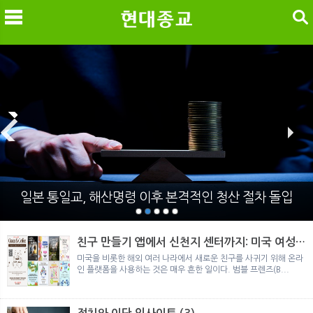
검색
메
검
일본 통일교, 해산명령 이후 본격적인 청산 절차 돌입
친구 만들기 앱에서 신천지 센터까지: 미국 여성이
경험한 9개월 포섭의 전 과정
미국을 비롯한 해외 여러 나라에서 새로운 친구를 사귀기 위해 온라
인 플랫폼을 사용하는 것은 매우 흔한 일이다. 범블 프렌즈(B...