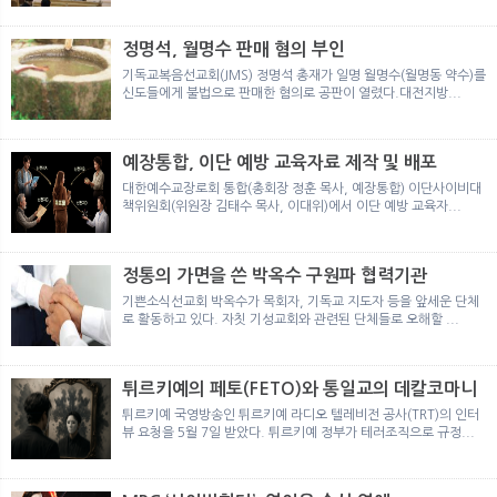
뉴
색
정명석, 월명수 판매 혐의 부인
기독교복음선교회(JMS) 정명석 총재가 일명 월명수(월명동 약수)를
신도들에게 불법으로 판매한 혐의로 공판이 열렸다.대전지방...
예장통합, 이단 예방 교육자료 제작 및 배포
대한예수교장로회 통합(총회장 정훈 목사, 예장통합) 이단사이비대
책위원회(위원장 김태수 목사, 이대위)에서 이단 예방 교육자...
정통의 가면을 쓴 박옥수 구원파 협력기관
기쁜소식선교회 박옥수가 목회자, 기독교 지도자 등을 앞세운 단체
로 활동하고 있다. 자칫 기성교회와 관련된 단체들로 오해할 ...
튀르키예의 페토(FETO)와 통일교의 데칼코마니
튀르키예 국영방송인 튀르키예 라디오 텔레비전 공사(TRT)의 인터
뷰 요청을 5월 7일 받았다. 튀르키예 정부가 테러조직으로 규정...