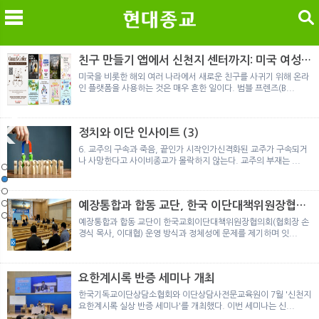
검색
친구 만들기 앱에서 신천지 센터까지: 미국 여성이
경험한 9개월 포섭의 전 과정
미국을 비롯한 해외 여러 나라에서 새로운 친구를 사귀기 위해 온라
인 플랫폼을 사용하는 것은 매우 흔한 일이다. 범블 프렌즈(B...
메
검
정치와 이단 인사이트 (3)
6. 교주의 구속과 죽음, 끝인가 시작인가신격화된 교주가 구속되거
나 사망한다고 사이비종교가 몰락하지 않는다. 교주의 부재는 ...
노르웨이 재판이 남긴 흔적
정통의 가면을 쓴 박옥수 구원파 협력기관
일본 통일교, 해산명령 이후 본격적인 청산 절차 돌입
여호와의 증인 2세와 학교생활
「현대종교」, 주님의교회 민사소송에 승소
노르웨이 재판이 남긴 흔적
정통의 가면을 쓴 박옥수 구원파 협력기관
예장통합과 합동 교단, 한국 이단대책위원장협의
회 탈퇴
예장통합과 합동 교단이 한국교회이단대책위원장협의회(협회장 손
경식 목사, 이대협) 운영 방식과 정체성에 문제를 제기하며 잇...
요한계시록 반증 세미나 개최
한국기독교이단상담소협회와 이단상담사전문교육원이 7월 '신천지
요한계시록 실상 반증 세미나'를 개최했다. 이번 세미나는 신...