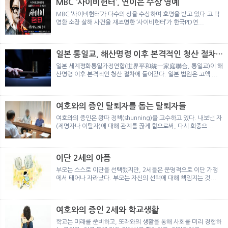
MBC ‘사이비헌터’, 연이은 수상 영예
MBC ‘사이비헌터’가 다수의 상을 수상하며 호평을 받고 있다.고 탁
명환 소장 살해 사건을 재조명한 ‘사이비헌터’가 한국PD연...
일본 통일교, 해산명령 이후 본격적인 청산 절차
돌입
일본 세계평화통일가정연합(世界平和統一家庭聯合, 통일교)이 해
산명령 이후 본격적인 청산 절차에 들어갔다. 일본 법원은 고액 ...
여호와의 증인 탈퇴자를 돕는 탈퇴자들
여호와의 증인은 왕따 정책(shunning)을 고수하고 있다. 내보낸 자
(제명자나 이탈자)에 대해 관계를 끊게 함으로써, 다시 회중으...
이단 2세의 아픔
부모는 스스로 이단을 선택했지만, 2세들은 운명적으로 이단 가정
에서 태어나 자라났다. 부모는 자신의 선택에 대해 책임지는 것...
여호와의 증인 2세와 학교생활
학교는 미래를 준비하고, 또래와의 생활을 통해 사회를 미리 경험하