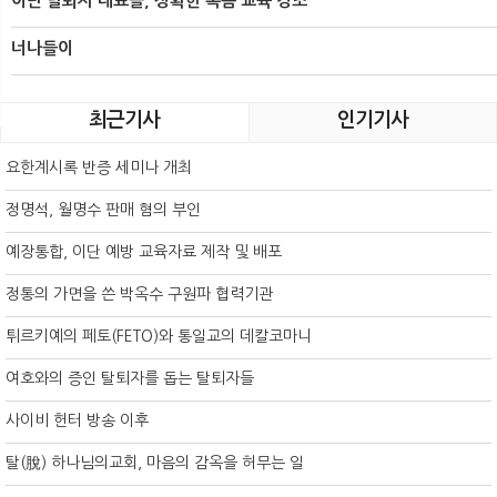
이단 탈퇴자 대표들, 정확한 복음 교육 강조
너나들이
최근기사
인기기사
요한계시록 반증 세미나 개최
정명석, 월명수 판매 혐의 부인
예장통합, 이단 예방 교육자료 제작 및 배포
정통의 가면을 쓴 박옥수 구원파 협력기관
튀르키예의 페토(FETO)와 통일교의 데칼코마니
여호와의 증인 탈퇴자를 돕는 탈퇴자들
사이비 헌터 방송 이후
탈(脫) 하나님의교회, 마음의 감옥을 허무는 일