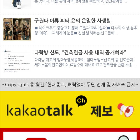
는 곳이다. 이를 통해 자아 정체성을 확립하고, 인간관계를 ...
구원파 아류 피터 윤의 은밀한 사생활
■ 레이크우드 중앙교회 통해 구원파 교리 ‘설파’■ 다수의 여성 성추
행 ‘의혹’ … 피해자의 눈물■ 진실 밝히려는 신도들에...
다락방 신도, “건축헌금 사용 내역 공개하라”
다락방 지교회 임마누엘서울교회, 임마누엘부산교회 등 신도들이
세계복음화전도협회와 류광수에 대해 RUTC 건축헌금 반환 소송...
- Copyrights ⓒ 월간 「현대종교」 허락없이 무단 전재 및 재배포 금지 -