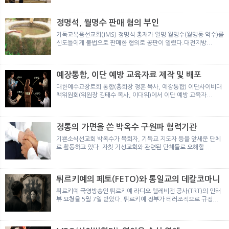
뉴
색
정명석, 월명수 판매 혐의 부인
기독교복음선교회(JMS) 정명석 총재가 일명 월명수(월명동 약수)를
신도들에게 불법으로 판매한 혐의로 공판이 열렸다.대전지방...
예장통합, 이단 예방 교육자료 제작 및 배포
대한예수교장로회 통합(총회장 정훈 목사, 예장통합) 이단사이비대
책위원회(위원장 김태수 목사, 이대위)에서 이단 예방 교육자...
정통의 가면을 쓴 박옥수 구원파 협력기관
기쁜소식선교회 박옥수가 목회자, 기독교 지도자 등을 앞세운 단체
로 활동하고 있다. 자칫 기성교회와 관련된 단체들로 오해할 ...
튀르키예의 페토(FETO)와 통일교의 데칼코마니
튀르키예 국영방송인 튀르키예 라디오 텔레비전 공사(TRT)의 인터
뷰 요청을 5월 7일 받았다. 튀르키예 정부가 테러조직으로 규정...