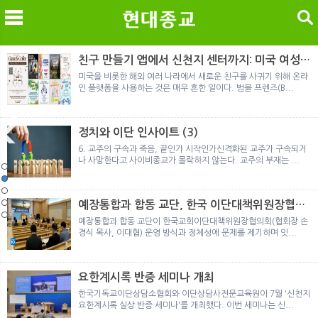
검색
친구 만들기 앱에서 신천지 센터까지: 미국 여성이
경험한 9개월 포섭의 전 과정
미국을 비롯한 해외 여러 나라에서 새로운 친구를 사귀기 위해 온라
인 플랫폼을 사용하는 것은 매우 흔한 일이다. 범블 프렌즈(B...
메
검
정치와 이단 인사이트 (3)
6. 교주의 구속과 죽음, 끝인가 시작인가신격화된 교주가 구속되거
나 사망한다고 사이비종교가 몰락하지 않는다. 교주의 부재는 ...
노르웨이 재판이 남긴 흔적
정통의 가면을 쓴 박옥수 구원파 협력기관
일본 통일교, 해산명령 이후 본격적인 청산 절차 돌입
여호와의 증인 2세와 학교생활
「현대종교」, 주님의교회 민사소송에 승소
노르웨이 재판이 남긴 흔적
정통의 가면을 쓴 박옥수 구원파 협력기관
예장통합과 합동 교단, 한국 이단대책위원장협의
회 탈퇴
예장통합과 합동 교단이 한국교회이단대책위원장협의회(협회장 손
경식 목사, 이대협) 운영 방식과 정체성에 문제를 제기하며 잇...
요한계시록 반증 세미나 개최
한국기독교이단상담소협회와 이단상담사전문교육원이 7월 '신천지
요한계시록 실상 반증 세미나'를 개최했다. 이번 세미나는 신...