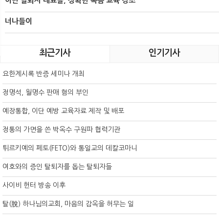
이단 탈퇴자 대표들, 정확한 복음 교육 강조
너나들이
최근기사
인기기사
요한계시록 반증 세미나 개최
정명석, 월명수 판매 혐의 부인
예장통합, 이단 예방 교육자료 제작 및 배포
정통의 가면을 쓴 박옥수 구원파 협력기관
튀르키예의 페토(FETO)와 통일교의 데칼코마니
여호와의 증인 탈퇴자를 돕는 탈퇴자들
사이비 헌터 방송 이후
탈(脫) 하나님의교회, 마음의 감옥을 허무는 일