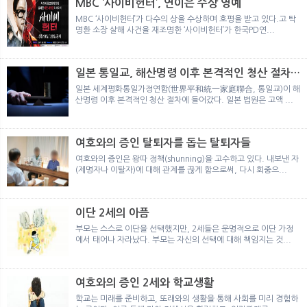
MBC ‘사이비헌터’, 연이은 수상 영예
MBC ‘사이비헌터’가 다수의 상을 수상하며 호평을 받고 있다.고 탁
명환 소장 살해 사건을 재조명한 ‘사이비헌터’가 한국PD연...
일본 통일교, 해산명령 이후 본격적인 청산 절차
돌입
일본 세계평화통일가정연합(世界平和統一家庭聯合, 통일교)이 해
산명령 이후 본격적인 청산 절차에 들어갔다. 일본 법원은 고액 ...
여호와의 증인 탈퇴자를 돕는 탈퇴자들
여호와의 증인은 왕따 정책(shunning)을 고수하고 있다. 내보낸 자
(제명자나 이탈자)에 대해 관계를 끊게 함으로써, 다시 회중으...
이단 2세의 아픔
부모는 스스로 이단을 선택했지만, 2세들은 운명적으로 이단 가정
에서 태어나 자라났다. 부모는 자신의 선택에 대해 책임지는 것...
여호와의 증인 2세와 학교생활
학교는 미래를 준비하고, 또래와의 생활을 통해 사회를 미리 경험하