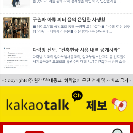
는 곳이다. 이를 통해 자아 정체성을 확립하고, 인간관계를 ...
구원파 아류 피터 윤의 은밀한 사생활
■ 레이크우드 중앙교회 통해 구원파 교리 ‘설파’■ 다수의 여성 성추
행 ‘의혹’ … 피해자의 눈물■ 진실 밝히려는 신도들에...
다락방 신도, “건축헌금 사용 내역 공개하라”
다락방 지교회 임마누엘서울교회, 임마누엘부산교회 등 신도들이
세계복음화전도협회와 류광수에 대해 RUTC 건축헌금 반환 소송...
- Copyrights ⓒ 월간 「현대종교」 허락없이 무단 전재 및 재배포 금지 -