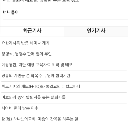
이단 탈퇴자 대표들, 정확한 복음 교육 강조
너나들이
최근기사
인기기사
요한계시록 반증 세미나 개최
정명석, 월명수 판매 혐의 부인
예장통합, 이단 예방 교육자료 제작 및 배포
정통의 가면을 쓴 박옥수 구원파 협력기관
튀르키예의 페토(FETO)와 통일교의 데칼코마니
여호와의 증인 탈퇴자를 돕는 탈퇴자들
사이비 헌터 방송 이후
탈(脫) 하나님의교회, 마음의 감옥을 허무는 일