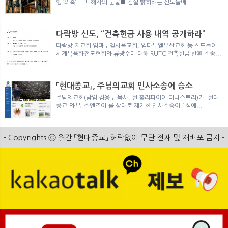
행 ‘의혹’ … 피해자의 눈물■ 진실 밝히려는 신도들에...
다락방 신도, “건축헌금 사용 내역 공개하라”
다락방 지교회 임마누엘서울교회, 임마누엘부산교회 등 신도들이
세계복음화전도협회와 류광수에 대해 RUTC 건축헌금 반환 소송...
「현대종교」, 주님의교회 민사소송에 승소
주님의교회(담임 김용두 목사, 현 홀리파이어 미니스트리)가 「현대
종교」와 「뉴스앤조이」를 상대로 제기한 민사소송이 1심에...
- Copyrights ⓒ 월간 「현대종교」 허락없이 무단 전재 및 재배포 금지 -