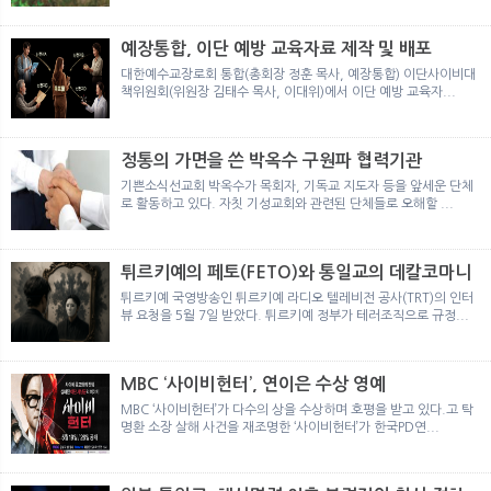
뉴
색
예장통합, 이단 예방 교육자료 제작 및 배포
대한예수교장로회 통합(총회장 정훈 목사, 예장통합) 이단사이비대
책위원회(위원장 김태수 목사, 이대위)에서 이단 예방 교육자...
정통의 가면을 쓴 박옥수 구원파 협력기관
기쁜소식선교회 박옥수가 목회자, 기독교 지도자 등을 앞세운 단체
로 활동하고 있다. 자칫 기성교회와 관련된 단체들로 오해할 ...
튀르키예의 페토(FETO)와 통일교의 데칼코마니
튀르키예 국영방송인 튀르키예 라디오 텔레비전 공사(TRT)의 인터
뷰 요청을 5월 7일 받았다. 튀르키예 정부가 테러조직으로 규정...
MBC ‘사이비헌터’, 연이은 수상 영예
MBC ‘사이비헌터’가 다수의 상을 수상하며 호평을 받고 있다.고 탁
명환 소장 살해 사건을 재조명한 ‘사이비헌터’가 한국PD연...