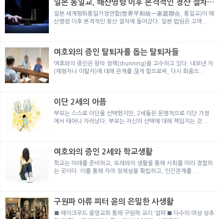
일본 통일교, 해산명령 이후 본격적인 청산 절차
돌입
일본 세계평화통일가정연합(世界平和統一家庭聯合, 통일교)이 해
산명령 이후 본격적인 청산 절차에 들어갔다. 일본 법원은 고액 ...
여호와의 증인 탈퇴자를 돕는 탈퇴자들
여호와의 증인은 왕따 정책(shunning)을 고수하고 있다. 내보낸 자
(제명자나 이탈자)에 대해 관계를 끊게 함으로써, 다시 회중으...
이단 2세의 아픔
부모는 스스로 이단을 선택했지만, 2세들은 운명적으로 이단 가정
에서 태어나 자라났다. 부모는 자신의 선택에 대해 책임지는 것...
여호와의 증인 2세와 학교생활
학교는 미래를 준비하고, 또래와의 생활을 통해 사회를 미리 경험하
는 곳이다. 이를 통해 자아 정체성을 확립하고, 인간관계를 ...
구원파 아류 피터 윤의 은밀한 사생활
■ 레이크우드 중앙교회 통해 구원파 교리 ‘설파’■ 다수의 여성 성추