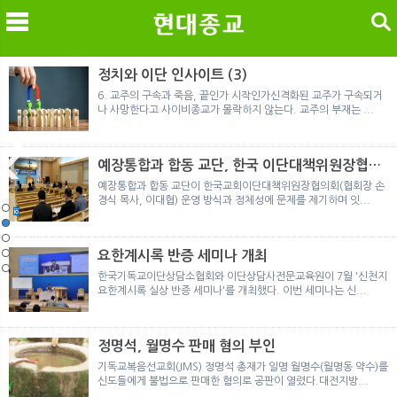
검색
정치와 이단 인사이트 (3)
6. 교주의 구속과 죽음, 끝인가 시작인가신격화된 교주가 구속되거
나 사망한다고 사이비종교가 몰락하지 않는다. 교주의 부재는 ...
메
검
예장통합과 합동 교단, 한국 이단대책위원장협의
회 탈퇴
예장통합과 합동 교단이 한국교회이단대책위원장협의회(협회장 손
경식 목사, 이대협) 운영 방식과 정체성에 문제를 제기하며 잇...
노르웨이 재판이 남긴 흔적
정통의 가면을 쓴 박옥수 구원파 협력기관
일본 통일교, 해산명령 이후 본격적인 청산 절차 돌입
여호와의 증인 2세와 학교생활
「현대종교」, 주님의교회 민사소송에 승소
노르웨이 재판이 남긴 흔적
정통의 가면을 쓴 박옥수 구원파 협력기관
요한계시록 반증 세미나 개최
한국기독교이단상담소협회와 이단상담사전문교육원이 7월 '신천지
요한계시록 실상 반증 세미나'를 개최했다. 이번 세미나는 신...
정명석, 월명수 판매 혐의 부인
기독교복음선교회(JMS) 정명석 총재가 일명 월명수(월명동 약수)를
신도들에게 불법으로 판매한 혐의로 공판이 열렸다.대전지방...