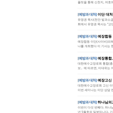
플릿을 통해 신천지, 여호와의
[예방과 대처]
이단 대처
유영권 목사(천안 빛과소금
회에서 유영권 목사는 “교단
[예방과 대처]
예장합동 
예장합동 이단(사이비)피해
나를 개최했다 이 기사는 현
[예방과 대처]
예장통합,
대한예수교장로회 통합(총회
보」에 따르면, 이대위는 지
[예방과 대처]
예장고신 
대한예수교장로회 고신 이단
이번 세미나는 이단 상담 전
[예방과 대처]
하나님의교
이번이 다섯 번째다. 하나
년 5월호의 일부입니다. 기