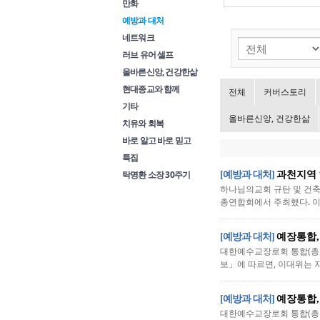
만화
예방과 대처
네트워크
러브 유어 셀프
올바른신앙, 건강한삶
현대종교와 함께
전체
커버스토리
기타
올바른신앙, 건강한삶
치유와 회복
바로 알고 바로 믿고
특집
탁명환 소장 30주기
[예방과 대처]
과천지역 
하나님의교회 규탄 및 건축
총연합회에서 주최했다. 이 
[예방과 대처]
예장통합,
대한예수교장로회 통합(총회
보」에 따르면, 이대위는 지
[예방과 대처]
예장통합,
대한예수교장로회 통합(총회