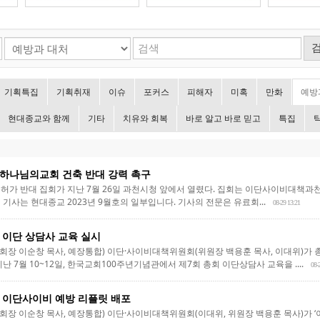
기획특집
기획취재
이슈
포커스
피해자
미혹
만화
예방
현대종교와 함께
기타
치유와 회복
바로 알고 바로 믿고
특집
하나님의교회 건축 반대 강력 촉구
허가 반대 집회가 지난 7월 26일 과천시청 앞에서 열렸다. 집회는 이단사이비대책과천시
기사는 현대종교 2023년 9월호의 일부입니다. 기사의 전문은 유료회...
08-29 13:21
 이단 상담사 교육 실시
장 이순창 목사, 예장통합) 이단·사이비대책위원회(위원장 백용훈 목사, 이대위)가
난 7월 10~12일, 한국교회100주년기념관에서 제7회 총회 이단상담사 교육을 ....
08-
 이단사이비 예방 리플릿 배포
장 이순창 목사, 예장통합) 이단·사이비대책위원회(이대위, 위원장 백용훈 목사)가 ‘