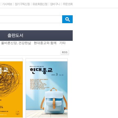
기사제보
정기구독신청
유료회원신청
장바구니
주문조회
올바른신앙, 건강한삶
현대종교와 함께
기타