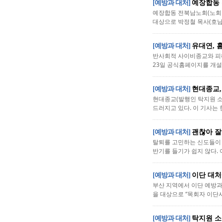
[예방과 대처]
예장합동 
예장합동 전북남노회(노회장
대상으로 박정철 목사(호남이
[예방과 대처]
유대연, 
반사회적 사이비종교와 피해
23일 공식홈페이지를 개설해
[예방과 대처]
현대종교, 
현대종교(발행인 탁지원 소장
드러지고 있다. 이 기사는 
[예방과 대처]
괜찮아 잘
탈퇴를 고민하는 신도들이 
반기를 들기가 쉽지 않다. 
[예방과 대처]
이단 대처
부산 지역에서 이단 예방과
을 대상으로 “목회자 이단사
[예방과 대처]
탁지원 소