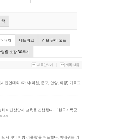
검색
과 대처
네트워크
러브 유어 셀프
탁명환 소장 30주기
|
제목만보기
제목+내용
민연대와 4개시(과천, 군포, 안양, 의왕) 기독교
 총회 이단상담사 교육을 진행했다. 「한국기독공
29 13:21
이단사이비 예방 리플릿’을 배포했다. 이대위는 리