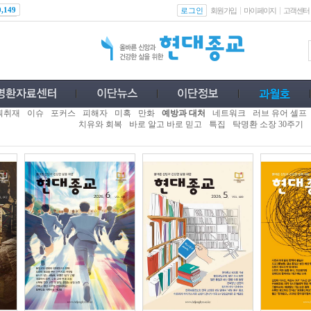
로그인
0,149
회원가입
마이페이지
고객센터
획취재
이슈
포커스
피해자
미혹
만화
예방과 대처
네트워크
러브 유어 셀프
치유와 회복
바로 알고 바로 믿고
특집
탁명환 소장 30주기