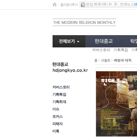
편집 08.06 (목) 10 : 20
전체뉴스
2
즐겨찾기추가
커버스토리
기획특집
기
홈
>
과월호
>
예방과 대처
과월호
커버스토리
기획특집
기획취재
이슈
포커스
피해자
미혹