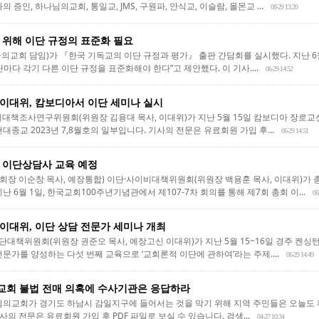
 증인, 하나님의교회, 통일교, JMS, 구원파, 안식교, 이슬람, 몰몬교 ...
08-29 13:20
 위해 이단 규정의 표준화 필요
의교회 담임)가 『한국 기독교의 이단 규정과 평가』 출판 간담회를 실시했다. 지난 6월
마다 각기 다른 이단 규정을 표준화해야 한다”고 제안했다. 이 기사....
06-29 14:52
이대위, 캄보디아서 이단 세미나 실시
대책조사연구위원회(위원장 김용대 목사, 이대위)가 지난 5월 15일 캄보디아 장로
대종교 2023년 7,8월호의 일부입니다. 기사의 전문은 유료회원 가입 후...
06-29 14:51
 이단상담사 교육 예정
장 이순창 목사, 예장통합) 이단·사이비대책위원회(위원장 백용훈 목사, 이대위)가
난 6월 1일, 한국교회100주년기념관에서 제107-7차 회의를 통해 제7회 총회 이...
06
이대위, 이단 상담 전문가 세미나 개최
대책위원회(위원장 권준오 목사, 예장고신 이대위)가 지난 5월 15~16일 경주 켄싱
문가를 양성하는 다섯 번째 교육으로 ‘교회론적 이단에 관하여’라는 주제....
06-29 14:49
회 불법 전매 의혹에 수사기관은 응답하라
님의교회가 경기도 하남시 감일지구에 들어서는 것을 막기 위해 지역 주민들은 오늘도 확
사의 전문은 유료회원 가입 후 PDF 파일로 보실 수 있습니다. 검색...
04-27 10:34