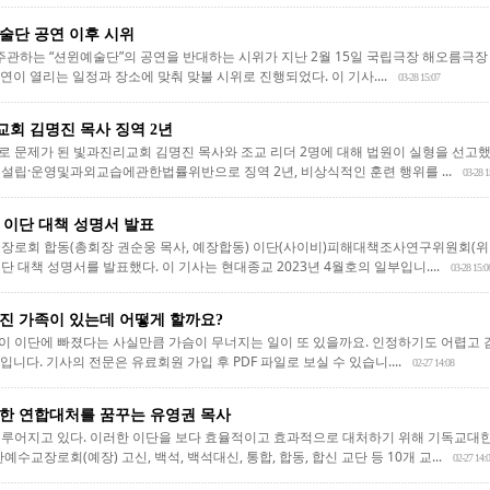
술단 공연 이후 시위
주관하는 “션윈예술단”의 공연을 반대하는 시위가 지난 2월 15일 국립극장 해오름극장
공연이 열리는 일정과 장소에 맞춰 맞불 시위로 진행되었다. 이 기사....
03-28 15:07
회 김명진 목사 징역 2년
 문제가 된 빛과진리교회 김명진 목사와 조교 리더 2명에 대해 법원이 실형을 선고했다
설립·운영및과외교습에관한법률위반으로 징역 2년, 비상식적인 훈련 행위를 ...
03-28 1
 이단 대책 성명서 발표
수교장로회 합동(총회장 권순웅 목사, 예장합동) 이단(사이비)피해대책조사연구위원회(위
 대책 성명서를 발표했다. 이 기사는 현대종교 2023년 4월호의 일부입니....
03-28 15:0
진 가족이 있는데 어떻게 할까요?
 이단에 빠졌다는 사실만큼 가슴이 무너지는 일이 또 있을까요. 인정하기도 어렵고 감
입니다. 기사의 전문은 유료회원 가입 후 PDF 파일로 보실 수 있습니....
02-27 14:08
한 연합대처를 꿈꾸는 유영권 목사
이루어지고 있다. 이러한 이단을 보다 효율적이고 효과적으로 대처하기 위해 기독교
수교장로회(예장) 고신, 백석, 백석대신, 통합, 합동, 합신 교단 등 10개 교...
02-27 14: