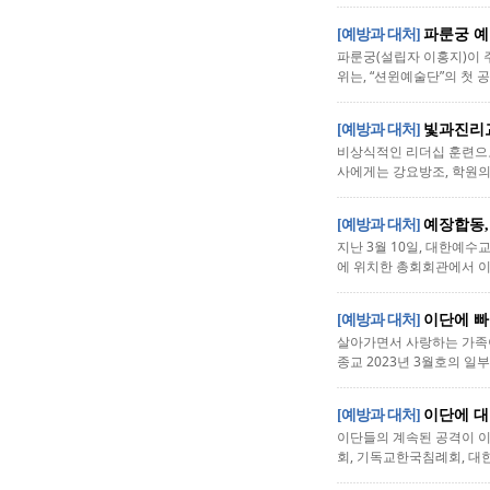
[예방과 대처]
파룬궁 예
파룬궁(설립자 이홍지)이 
위는, “션윈예술단”의 첫 
[예방과 대처]
빛과진리교
비상식적인 리더십 훈련으로
사에게는 강요방조, 학원의
[예방과 대처]
예장합동,
지난 3월 10일, 대한예
에 위치한 총회회관에서 이단
[예방과 대처]
이단에 빠
살아가면서 사랑하는 가족이
종교 2023년 3월호의 일부
[예방과 대처]
이단에 대
이단들의 계속된 공격이 
회, 기독교한국침례회, 대한예