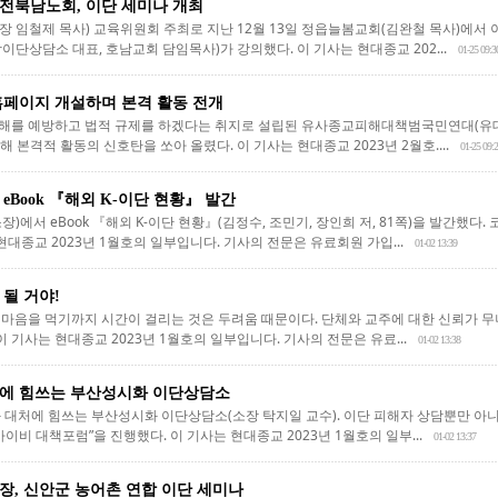
전북남노회, 이단 세미나 개최
 임철제 목사) 교육위원회 주최로 지난 12월 13일 정읍늘봄교회(김완철 목사)에서
단상담소 대표, 호남교회 담임목사)가 강의했다. 이 기사는 현대종교 202...
01-25 09:3
홈페이지 개설하며 본격 활동 전개
를 예방하고 법적 규제를 하겠다는 취지로 설립된 유사종교피해대책범국민연대(유대연,
 본격적 활동의 신호탄을 쏘아 올렸다. 이 기사는 현대종교 2023년 2월호....
01-25 09:
eBook 『해외 K-이단 현황』 발간
)에서 eBook 『해외 K-이단 현황』(김정수, 조민기, 장인희 저, 81쪽)을 발간했다
현대종교 2023년 1월호의 일부입니다. 기사의 전문은 유료회원 가입...
01-02 13:39
 될 거야!
마음을 먹기까지 시간이 걸리는 것은 두려움 때문이다. 단체와 교주에 대한 신뢰가 
이 기사는 현대종교 2023년 1월호의 일부입니다. 기사의 전문은 유료...
01-02 13:38
에 힘쓰는 부산성시화 이단상담소
 대처에 힘쓰는 부산성시화 이단상담소(소장 탁지일 교수). 이단 피해자 상담뿐만 아
이비 대책포럼”을 진행했다. 이 기사는 현대종교 2023년 1월호의 일부...
01-02 13:37
장, 신안군 농어촌 연합 이단 세미나