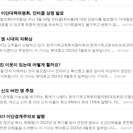
단 이단대책위원회, 인터콥 성명 발표
협의회(이대협)는 지난 3월 24일 인터콥(최바울)에 대한 성명서를 발표했다. 이대협
활동할 수 있도록 최종적 판단을 유보하고 기다렸음에도 불구하고 변화가 없....
04-27 10:3
만 명 시대의 자화상
 이단 교주들이 난립하고 있다. 한국기독교목회자협의회의 한국기독교분석리포트(2023
에 이른다고 추정한다. 이 기사는 현대종교 2023년 5월호의 일부입니다. ...
04-27 10:32
진 이웃이 있는데 어떻게 할까요?
을 먼저 이해하는 것이 필요합니다. 진리라고 확신했고 옳은 길이라 의심하지 않았던
득합니다. 이 기사는 현대종교 2023년 4월호의 일부입니다. 기사의 ...
03-28 15:09
 신도 66만 명 추정
명이 존재할 가능성을 제기하는 통계가 나왔다. 한국기독교목회자협의회(대표회장 지형은 목
, 개신교 신자 중 이단 신자 비율이 최소 6%에서 최대 12%에 달했다. 10...
03-28 15:
2023 이단경계주의보 발령
장근성 목사, 학복협)가 2023년 새 학기를 맞아 건전한 캠퍼스 선교단체들을 추천했다
전한 단체들을 소개했다. 이 기사는 현대종교 2023년 4월호의 일부입니다....
03-28 15:07