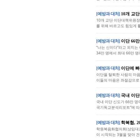
[예방과 대처]
10개 교
10개 교단 이단대책위원장
를 위해 바르고도 힘있게 
[예방과 대처]
이단 66
“나는 신이다”라고 외치는
34만 명에서 최대 66만 명
[예방과 대처]
이단에 빠
이단을 탈퇴한 사람의 마음
이들의 마음은 좌절감으로 가
[예방과 대처]
국내 이단
국내 이단 신도가 66만 
국기독교분석리포트”에 따르면
[예방과 대처]
학복협, 
학원복음화협의회(상임대표 
이 시작되는 3월을 맞아 건