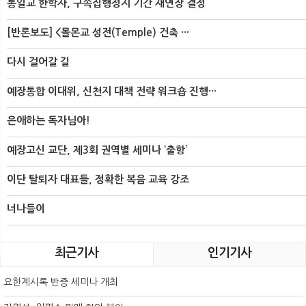
통일교 한학자, 구속집행정지 기간 재연장 결정
[반론보도] <몰몬교 성전(Temple) 건축 ···
다시 걸어갈 길
예장통합 이대위, 신천지 대책 전략 워크숍 진행···
은애하는 독자님아!
예장고신 교단, 제3회 권역별 세미나 ‘출항’
이단 탈퇴자 대표들, 정확한 복음 교육 강조
너나들이
최근기사
인기기사
요한계시록 반증 세미나 개최