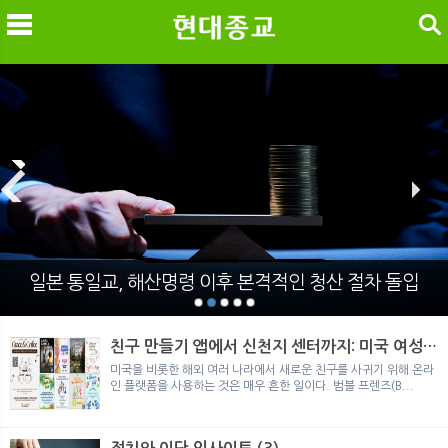
검색
메
검
일본 통일교, 해산명령 이후 본격적인 청산 절차 돌입
친구 만들기 앱에서 신천지 센터까지: 미국 여성이
경험한 9개월 포섭의 전 과정
미국을 비롯한 해외 여러 나라에서 새로운 친구를 사귀기 위해 온라
인 플랫폼을 사용하는 것은 매우 흔한 일이다. 범블 프렌즈(B...