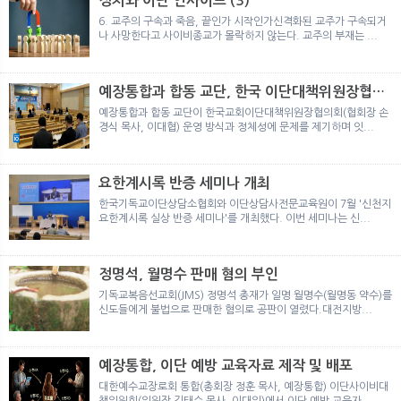
정치와 이단 인사이트 (3)
뉴
색
6. 교주의 구속과 죽음, 끝인가 시작인가신격화된 교주가 구속되거
나 사망한다고 사이비종교가 몰락하지 않는다. 교주의 부재는 ...
예장통합과 합동 교단, 한국 이단대책위원장협의
회 탈퇴
예장통합과 합동 교단이 한국교회이단대책위원장협의회(협회장 손
경식 목사, 이대협) 운영 방식과 정체성에 문제를 제기하며 잇...
요한계시록 반증 세미나 개최
한국기독교이단상담소협회와 이단상담사전문교육원이 7월 '신천지
요한계시록 실상 반증 세미나'를 개최했다. 이번 세미나는 신...
정명석, 월명수 판매 혐의 부인
기독교복음선교회(JMS) 정명석 총재가 일명 월명수(월명동 약수)를
신도들에게 불법으로 판매한 혐의로 공판이 열렸다.대전지방...
예장통합, 이단 예방 교육자료 제작 및 배포
대한예수교장로회 통합(총회장 정훈 목사, 예장통합) 이단사이비대
책위원회(위원장 김태수 목사, 이대위)에서 이단 예방 교육자...