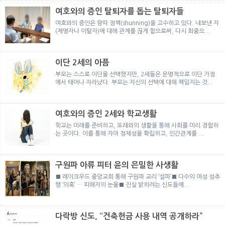
여호와의 증인 탈퇴자를 돕는 탈퇴자들
여호와의 증인은 왕따 정책(shunning)을 고수하고 있다. 내보낸 자
(제명자나 이탈자)에 대해 관계를 끊게 함으로써, 다시 회중으...
이단 2세의 아픔
부모는 스스로 이단을 선택했지만, 2세들은 운명적으로 이단 가정
에서 태어나 자라났다. 부모는 자신의 선택에 대해 책임지는 것...
여호와의 증인 2세와 학교생활
학교는 미래를 준비하고, 또래와의 생활을 통해 사회를 미리 경험하
는 곳이다. 이를 통해 자아 정체성을 확립하고, 인간관계를 ...
구원파 아류 피터 윤의 은밀한 사생활
■ 레이크우드 중앙교회 통해 구원파 교리 ‘설파’■ 다수의 여성 성추
행 ‘의혹’ … 피해자의 눈물■ 진실 밝히려는 신도들에...
다락방 신도, “건축헌금 사용 내역 공개하라”