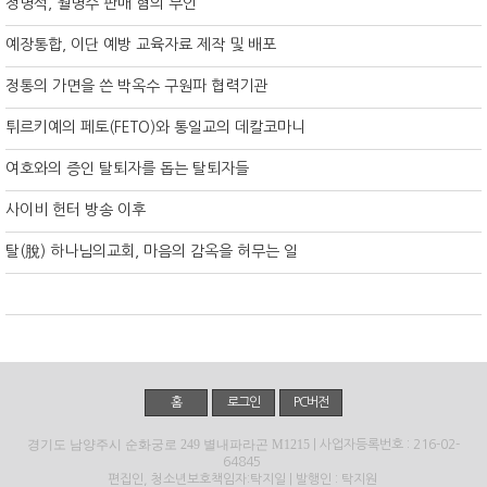
정명석, 월명수 판매 혐의 부인
예장통합, 이단 예방 교육자료 제작 및 배포
정통의 가면을 쓴 박옥수 구원파 협력기관
튀르키예의 페토(FETO)와 통일교의 데칼코마니
여호와의 증인 탈퇴자를 돕는 탈퇴자들
사이비 헌터 방송 이후
탈(脫) 하나님의교회, 마음의 감옥을 허무는 일
홈
로그인
PC버전
경기도 남양주시 순화궁로 249 별내파라곤 M1215
| 사업자등록번호 : 216-02-
64845
편집인, 청소년보호책임자:탁지일 | 발행인 : 탁지원