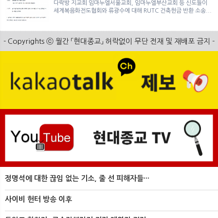
다락방 지교회 임마누엘서울교회, 임마누엘부산교회 등 신도들이
세계복음화전도협회와 류광수에 대해 RUTC 건축헌금 반환 소송...
- Copyrights ⓒ 월간 「현대종교」 허락없이 무단 전재 및 재배포 금지 -
정명석에 대한 끊임 없는 기소, 줄 선 피해자들···
사이비 헌터 방송 이후