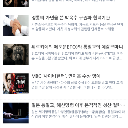
정통의 가면을 쓴 박옥수 구원파 협력기관
기쁜소식선교회 박옥수가 목회자, 기독교 지도자 등을 앞세운 단체
로 활동하고 있다. 자칫 기성교회와 관련된 단체들로 오해할 ...
튀르키예의 페토(FETO)와 통일교의 데칼코마니
튀르키예 국영방송인 튀르키예 라디오 텔레비전 공사(TRT)의 인터
뷰 요청을 5월 7일 받았다. 튀르키예 정부가 테러조직으로 규정...
MBC ‘사이비헌터’, 연이은 수상 영예
MBC ‘사이비헌터’가 다수의 상을 수상하며 호평을 받고 있다.고 탁
명환 소장 살해 사건을 재조명한 ‘사이비헌터’가 한국PD연...
일본 통일교, 해산명령 이후 본격적인 청산 절차
돌입
일본 세계평화통일가정연합(世界平和統一家庭聯合, 통일교)이 해
산명령 이후 본격적인 청산 절차에 들어갔다. 일본 법원은 고액 ...