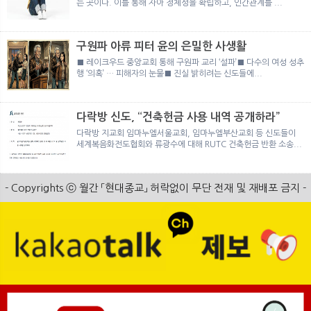
는 곳이다. 이를 통해 자아 정체성을 확립하고, 인간관계를 ...
구원파 아류 피터 윤의 은밀한 사생활
■ 레이크우드 중앙교회 통해 구원파 교리 ‘설파’■ 다수의 여성 성추
행 ‘의혹’ … 피해자의 눈물■ 진실 밝히려는 신도들에...
다락방 신도, “건축헌금 사용 내역 공개하라”
다락방 지교회 임마누엘서울교회, 임마누엘부산교회 등 신도들이
세계복음화전도협회와 류광수에 대해 RUTC 건축헌금 반환 소송...
- Copyrights ⓒ 월간 「현대종교」 허락없이 무단 전재 및 재배포 금지 -