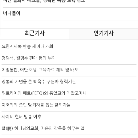
이단 탈퇴자 대표들, 정확한 복음 교육 강조
너나들이
최근기사
인기기사
요한계시록 반증 세미나 개최
정명석, 월명수 판매 혐의 부인
예장통합, 이단 예방 교육자료 제작 및 배포
정통의 가면을 쓴 박옥수 구원파 협력기관
튀르키예의 페토(FETO)와 통일교의 데칼코마니
여호와의 증인 탈퇴자를 돕는 탈퇴자들
사이비 헌터 방송 이후
탈(脫) 하나님의교회, 마음의 감옥을 허무는 일