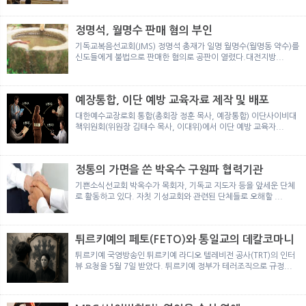
뉴
색
정명석, 월명수 판매 혐의 부인
기독교복음선교회(JMS) 정명석 총재가 일명 월명수(월명동 약수)를
신도들에게 불법으로 판매한 혐의로 공판이 열렸다.대전지방...
예장통합, 이단 예방 교육자료 제작 및 배포
대한예수교장로회 통합(총회장 정훈 목사, 예장통합) 이단사이비대
책위원회(위원장 김태수 목사, 이대위)에서 이단 예방 교육자...
정통의 가면을 쓴 박옥수 구원파 협력기관
기쁜소식선교회 박옥수가 목회자, 기독교 지도자 등을 앞세운 단체
로 활동하고 있다. 자칫 기성교회와 관련된 단체들로 오해할 ...
튀르키예의 페토(FETO)와 통일교의 데칼코마니
튀르키예 국영방송인 튀르키예 라디오 텔레비전 공사(TRT)의 인터
뷰 요청을 5월 7일 받았다. 튀르키예 정부가 테러조직으로 규정...