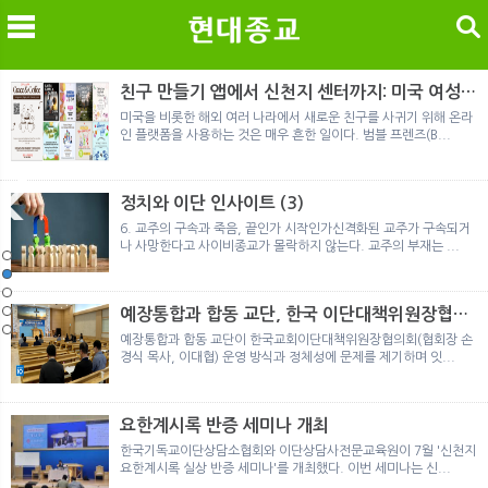
검색
친구 만들기 앱에서 신천지 센터까지: 미국 여성이
경험한 9개월 포섭의 전 과정
미국을 비롯한 해외 여러 나라에서 새로운 친구를 사귀기 위해 온라
인 플랫폼을 사용하는 것은 매우 흔한 일이다. 범블 프렌즈(B...
메
검
정치와 이단 인사이트 (3)
6. 교주의 구속과 죽음, 끝인가 시작인가신격화된 교주가 구속되거
나 사망한다고 사이비종교가 몰락하지 않는다. 교주의 부재는 ...
노르웨이 재판이 남긴 흔적
정통의 가면을 쓴 박옥수 구원파 협력기관
일본 통일교, 해산명령 이후 본격적인 청산 절차 돌입
여호와의 증인 2세와 학교생활
「현대종교」, 주님의교회 민사소송에 승소
노르웨이 재판이 남긴 흔적
정통의 가면을 쓴 박옥수 구원파 협력기관
예장통합과 합동 교단, 한국 이단대책위원장협의
회 탈퇴
예장통합과 합동 교단이 한국교회이단대책위원장협의회(협회장 손
경식 목사, 이대협) 운영 방식과 정체성에 문제를 제기하며 잇...
요한계시록 반증 세미나 개최
한국기독교이단상담소협회와 이단상담사전문교육원이 7월 '신천지
요한계시록 실상 반증 세미나'를 개최했다. 이번 세미나는 신...