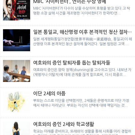
MBC ‘사이비헌터’, 연이은 수상 영예
MBC ‘사이비헌터’가 다수의 상을 수상하며 호평을 받고 있다.고 탁
명환 소장 살해 사건을 재조명한 ‘사이비헌터’가 한국PD연...
일본 통일교, 해산명령 이후 본격적인 청산 절차
돌입
일본 세계평화통일가정연합(世界平和統一家庭聯合, 통일교)이 해
산명령 이후 본격적인 청산 절차에 들어갔다. 일본 법원은 고액 ...
여호와의 증인 탈퇴자를 돕는 탈퇴자들
여호와의 증인은 왕따 정책(shunning)을 고수하고 있다. 내보낸 자
(제명자나 이탈자)에 대해 관계를 끊게 함으로써, 다시 회중으...
이단 2세의 아픔
부모는 스스로 이단을 선택했지만, 2세들은 운명적으로 이단 가정
에서 태어나 자라났다. 부모는 자신의 선택에 대해 책임지는 것...
여호와의 증인 2세와 학교생활
학교는 미래를 준비하고, 또래와의 생활을 통해 사회를 미리 경험하