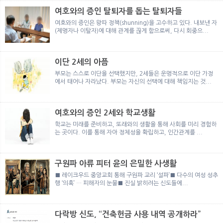
여호와의 증인 탈퇴자를 돕는 탈퇴자들
여호와의 증인은 왕따 정책(shunning)을 고수하고 있다. 내보낸 자
(제명자나 이탈자)에 대해 관계를 끊게 함으로써, 다시 회중으...
이단 2세의 아픔
부모는 스스로 이단을 선택했지만, 2세들은 운명적으로 이단 가정
에서 태어나 자라났다. 부모는 자신의 선택에 대해 책임지는 것...
여호와의 증인 2세와 학교생활
학교는 미래를 준비하고, 또래와의 생활을 통해 사회를 미리 경험하
는 곳이다. 이를 통해 자아 정체성을 확립하고, 인간관계를 ...
구원파 아류 피터 윤의 은밀한 사생활
■ 레이크우드 중앙교회 통해 구원파 교리 ‘설파’■ 다수의 여성 성추
행 ‘의혹’ … 피해자의 눈물■ 진실 밝히려는 신도들에...
다락방 신도, “건축헌금 사용 내역 공개하라”