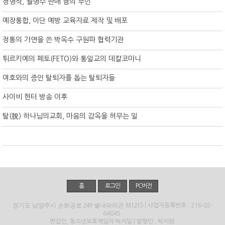
정명석, 월명수 판매 혐의 부인
예장통합, 이단 예방 교육자료 제작 및 배포
정통의 가면을 쓴 박옥수 구원파 협력기관
튀르키예의 페토(FETO)와 통일교의 데칼코마니
여호와의 증인 탈퇴자를 돕는 탈퇴자들
사이비 헌터 방송 이후
탈(脫) 하나님의교회, 마음의 감옥을 허무는 일
홈
로그인
PC버전
경기도 남양주시 순화궁로 249 별내파라곤 M1215
| 사업자등록번호 : 216-02-
64845
편집인, 청소년보호책임자:탁지일 | 발행인 : 탁지원