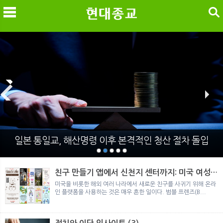
검색
메
검
일본 통일교, 해산명령 이후 본격적인 청산 절차 돌입
친구 만들기 앱에서 신천지 센터까지: 미국 여성이
경험한 9개월 포섭의 전 과정
미국을 비롯한 해외 여러 나라에서 새로운 친구를 사귀기 위해 온라
인 플랫폼을 사용하는 것은 매우 흔한 일이다. 범블 프렌즈(B...