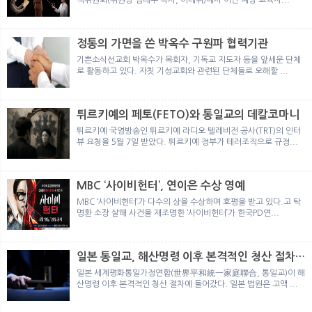
정통의 가면을 쓴 박옥수 구원파 협력기관
기쁜소식선교회 박옥수가 목회자, 기독교 지도자 등을 앞세운 단체
로 활동하고 있다. 자칫 기성교회와 관련된 단체들로 오해할 ...
튀르키예의 페토(FETO)와 통일교의 데칼코마니
튀르키예 국영방송인 튀르키예 라디오 텔레비전 공사(TRT)의 인터
뷰 요청을 5월 7일 받았다. 튀르키예 정부가 테러조직으로 규정...
MBC ‘사이비헌터’, 연이은 수상 영예
MBC ‘사이비헌터’가 다수의 상을 수상하며 호평을 받고 있다.고 탁
명환 소장 살해 사건을 재조명한 ‘사이비헌터’가 한국PD연...
일본 통일교, 해산명령 이후 본격적인 청산 절차
돌입
일본 세계평화통일가정연합(世界平和統一家庭聯合, 통일교)이 해
산명령 이후 본격적인 청산 절차에 들어갔다. 일본 법원은 고액 ...