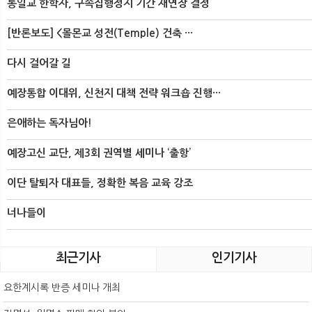
통일교 한학자, 구속집행정지 기간 재연장 결정
[반론보도] <몰몬교 성전(Temple) 건축 ···
다시 걸어갈 길
예장통합 이대위, 신천지 대책 전략 워크숍 진행···
은애하는 독자님아!
예장고신 교단, 제3회 권역별 세미나 ‘출항’
이단 탈퇴자 대표들, 정확한 복음 교육 강조
너나들이
최근기사
인기기사
요한계시록 반증 세미나 개최