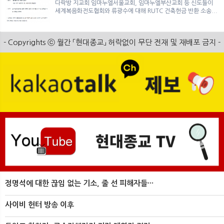
다락방 지교회 임마누엘서울교회, 임마누엘부산교회 등 신도들이
세계복음화전도협회와 류광수에 대해 RUTC 건축헌금 반환 소송...
- Copyrights ⓒ 월간 「현대종교」 허락없이 무단 전재 및 재배포 금지 -
정명석에 대한 끊임 없는 기소, 줄 선 피해자들···
사이비 헌터 방송 이후