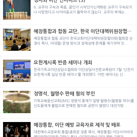
정치와 이단 인사이트 (3)
뉴
색
6. 교주의 구속과 죽음, 끝인가 시작인가신격화된 교주가 구속되거
나 사망한다고 사이비종교가 몰락하지 않는다. 교주의 부재는 ...
예장통합과 합동 교단, 한국 이단대책위원장협의
회 탈퇴
예장통합과 합동 교단이 한국교회이단대책위원장협의회(협회장 손
경식 목사, 이대협) 운영 방식과 정체성에 문제를 제기하며 잇...
요한계시록 반증 세미나 개최
한국기독교이단상담소협회와 이단상담사전문교육원이 7월 '신천지
요한계시록 실상 반증 세미나'를 개최했다. 이번 세미나는 신...
정명석, 월명수 판매 혐의 부인
기독교복음선교회(JMS) 정명석 총재가 일명 월명수(월명동 약수)를
신도들에게 불법으로 판매한 혐의로 공판이 열렸다.대전지방...
예장통합, 이단 예방 교육자료 제작 및 배포
대한예수교장로회 통합(총회장 정훈 목사, 예장통합) 이단사이비대
책위원회(위원장 김태수 목사, 이대위)에서 이단 예방 교육자...