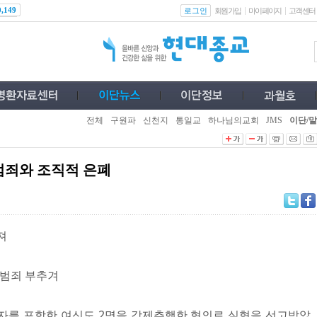
로그인
0,149
회원가입
마이페이지
고객센터
전체
구원파
신천지
통일교
하나님의교회
JMS
이단/말
범죄와 조직적 은폐
져
…범죄 부추겨
자를 포함한 여신도 2명을 강제추행한 혐의로 실형을 선고받았