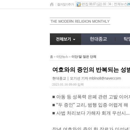
편집 08.07 (금) 10 : 34
전체뉴스
2
즐겨찾기추가
홈
>
이단뉴스
>
이단/말 많은 단체
여호와의 증인의 반복되는 성
현대종교 | 오기선 기자
mblno8@naver.com
2025.01.16 09:00 입력
■ 아동 등 성폭력 은폐 관련 고발 이어
■ “두 증인” 교리, 범행 입증 어렵게 해
■ 사법 처리보다 가해자 회개 우선시
작년 여호와의 증인 한 장로가 미성년