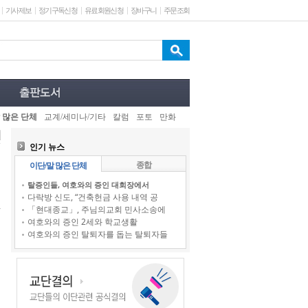
기사제보
정기구독신청
유료회원신청
장바구니
주문조회
 많은 단체
교계/세미나/기타
칼럼
포토
만화
인기 뉴스
종합
이단/말 많은 단체
탈증인들, 여호와의 증인 대회장에서
다락방 신도, “건축헌금 사용 내역 공
「현대종교」, 주님의교회 민사소송에
여호와의 증인 2세와 학교생활
여호와의 증인 탈퇴자를 돕는 탈퇴자들