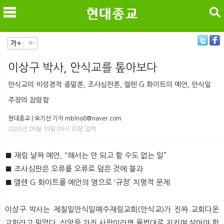
검색
이상구 박사, 안식교를 톺아보다
메
검
안식교의 비성경적 종말론, 조사심판론, 엘렌 G 화이트의 예언, 안식일
주장의 참람함
현대종교 | 오기선 기자 mblno8@naver.com
2025년 09월 19일 09시 30분 입력
■ 재림 날짜 예언, “해서는 안 되고 할 수도 없는 일”
■ 조사심판은 오류를 오류로 덮은 것에 불과
■ 엘렌 G 화이트를 예언의 영으로 ‘규정’ 치명적 문제
이상구 박사는 제칠일안식일예수재림교회(안식교)가 진짜 교회다운
교회라고 믿었다. 신앙을 가진 사람이라면 율법대로 지키며 살아야 한