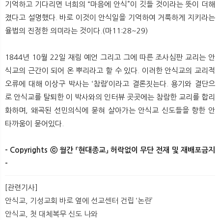
기억하고 기다리면 너희의 “마음에 안식”이 깃들 것이라는 뜻이 더해
졌다고 설명했다. 바로 이것이 안식일을 기억하여 거룩하게 지키라는
율법의 진정한 의미라는 것이다.(마11:28~29)
1844년 10월 22일 재림 예언 그리고 그에 따른 조사심판 교리는 안
식교의 근간이 되어 온 뿌리라고 할 수 있다. 이러한 안식교의 교리적
오류에 대해 이상구 박사는 ‘참람’이라고 결론짓는다. 용기와 결단으
로 안식교를 탈퇴한 이 박사와의 인터뷰 곳곳에는 참람한 교리를 합리
화하며, 왜곡된 선민의식에 묻혀 살아가는 안식교 신도들을 향한 안
타까움이 묻어있다.
- Copyrights ⓒ 월간 「현대종교」 허락없이 무단 전재 및 재배포금지
-
[관련기사]
안식교, 기성교회 바로 옆에 선교센터 건립 ‘논란’
안식교, 첫 대체복무 신도 나와