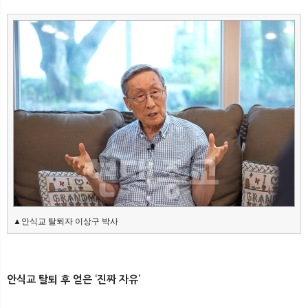
▲안식교 탈퇴자 이상구 박사
안식교 탈퇴 후 얻은 ‘진짜 자유’