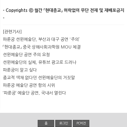
- Copyrights ⓒ 월간 「현대종교」 허락없이 무단 전재 및 재배포금지
-​
[관련기사]
파룬궁 션윈예술단, 부산과 대구 공연 '주의’
「현대종교」 중국 상해사회과학원 MOU 체결
션윈예술단 공연 주의 요청
션윈예술단의 실체, 유튜브 광고로 드러나
파룬궁이 알고 싶다
종교적 색채 없다던 션윈예술단의 거짓말
파룬궁 예술단 공연 항의 시위
‘파룬궁’ 예술단 공연, 국내서 열린다
홈
로그인
PC버전