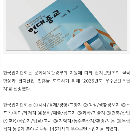
뉴
색
한국잡지협회는 문화체육관광부의 지원에 따라 잡지콘텐츠의 질적
향상과 잡지산업 진흥을 도모하기 위해 ‘2026년도 우수콘텐츠잡
지’를 선정했다.
한국잡지협회는 ①시사/경제/경영/교양지 ②여성/생활정보지 ③스
포츠/취미/레저지 ④문화/예술/종교지 ⑤과학/기술지 ⑥건축/산업
⑦교육/학습지/법률/고시 ⑧지역지/농수축산지/환경/노동 ⑨독립
잡지 등 9개 분야로 나눠 145개사의 우수콘텐츠잡지를 뽑았다.