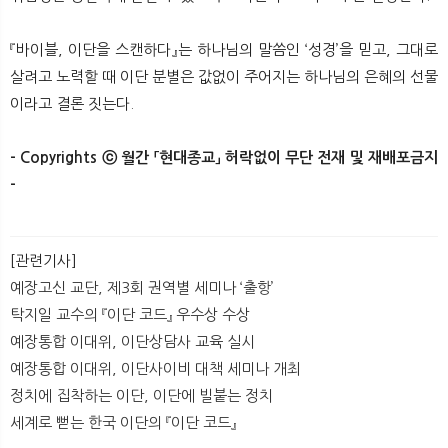
『바이블, 이단을 스캔하다』는 하나님의 말씀인 ‘성경’을 믿고, 그대로
살려고 노력할 때 이단 분별은 값없이 주어지는 하나님의 은혜의 선물
이라고 결론 짓는다.
- Copyrights ⓒ 월간 「현대종교」 허락없이 무단 전재 및 재배포금지
-
[관련기사]
예장고신 교단, 제3회 권역별 세미나 ‘출항’
탁지일 교수의 『이단 코드』 우수상 수상
예장통합 이대위, 이단상담사 교육 실시
예장통합 이대위, 이단사이비 대책 세미나 개최
정치에 집착하는 이단, 이단에 빌붙는 정치
세계로 뻗는 한국 이단의 『이단 코드』