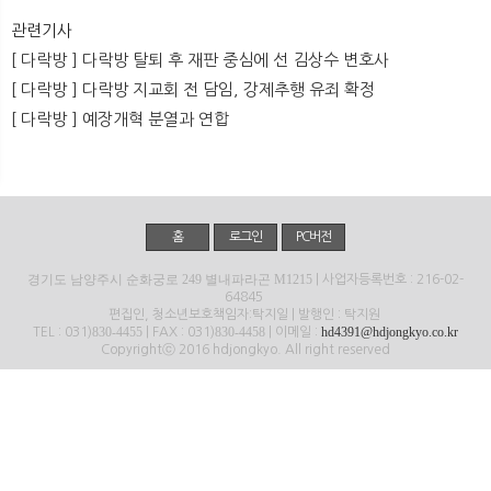
뉴
색
관련기사
[ 다락방 ] 다락방 탈퇴 후 재판 중심에 선 김상수 변호사
[ 다락방 ] 다락방 지교회 전 담임, 강제추행 유죄 확정
[ 다락방 ] 예장개혁 분열과 연합
홈
로그인
PC버전
경기도 남양주시 순화궁로 249 별내파라곤 M1215
| 사업자등록번호 : 216-02-
64845
편집인, 청소년보호책임자:탁지일 | 발행인 : 탁지원
830-4455
830-4458
hd4391@hdjongkyo.co.kr
TEL : 031)
| FAX : 031)
| 이메일 :
Copyrightⓒ 2016 hdjongkyo. All right reserved