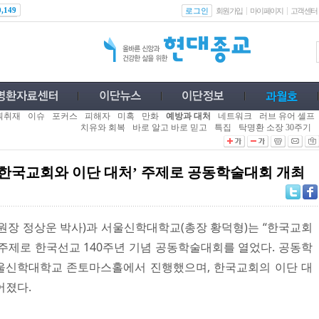
로그인
0,149
회원가입
마이페이지
고객센터
획취재
이슈
포커스
피해자
미혹
만화
예방과 대처
네트워크
러브 유어 셀프
치유와 회복
바로 알고 바로 믿고
특집
탁명환 소장 30주기
한국교회와 이단 대처’ 주제로 공동학술대회 개최
원장 정상운 박사)과 서울신학대학교(총장 황덕형)는 “한국교회
 주제로 한국선교 140주년 기념 공동학술대회를 열었다. 공동학
일 서울신학대학교 존토마스홀에서 진행했으며, 한국교회의 이단 대
어졌다.