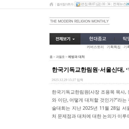
편집 08.07 (금) 10 : 34
전체뉴스
2
즐겨찾기추가
커버스토리
기획특집
기
홈
>
과월호
>
예방과 대처
한국기독교한림원·서울신대, ‘
2025.12.29 15:27 입력
한국기독교한림원(사장 조용목 목사, 
와 이단, 어떻게 대처할 것인가?”라는
술대회는 지난 2025년 11월 28
처 문제점과 대처에 대한 논의가 이루