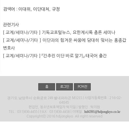
뉴
색
검색어 : 이대위, 이단대처, 규정
관련기사
[ 교계/세미나/기타 ] 기독교포털뉴스, 요한계시록 총론 세미나
[ 교계/세미나/기타 ] 이단과의 힘겨운 싸움에 담대히 맞서는 홍종갑
변호사
[ 교계/세미나/기타 ] 『간추린 이단 바로 알기』 태국어 출간
홈
로그인
PC버전
경기도 남양주시 순화궁로 249 별내파라곤 M1215
| 사업자등록번호 : 216-02-
64845
편집인, 청소년보호책임자:탁지일 | 발행인 : 탁지원
830-4455
830-4458
hd4391@hdjongkyo.co.kr
TEL : 031)
| FAX : 031)
| 이메일 :
Copyrightⓒ 2016 hdjongkyo. All right reserved