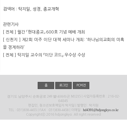
뉴
색
검색어 : 탁지일, 성경, 종교개혁
관련기사
[ 전체 ] 월간 「현대종교」 600호 기념 예배 개최
[ 신천지 ] 제2회 미주 이단 대책 세미나 개최: ‘하나님의교회의 미혹
을 경계하라’
[ 전체 ] 탁지일 교수의 『이단 코드』 우수상 수상
홈
로그인
PC버전
경기도 남양주시 순화궁로 249 별내파라곤 M1215
| 사업자등록번호 : 216-02-
64845
편집인, 청소년보호책임자:탁지일 | 발행인 : 탁지원
830-4455
830-4458
hd4391@hdjongkyo.co.kr
TEL : 031)
| FAX : 031)
| 이메일 :
Copyrightⓒ 2016 hdjongkyo. All right reserved