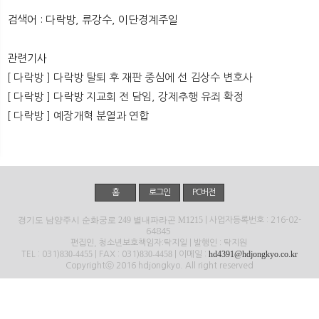
뉴
색
검색어 : 다락방, 류강수, 이단경계주일
관련기사
[ 다락방 ] 다락방 탈퇴 후 재판 중심에 선 김상수 변호사
[ 다락방 ] 다락방 지교회 전 담임, 강제추행 유죄 확정
[ 다락방 ] 예장개혁 분열과 연합
홈
로그인
PC버전
경기도 남양주시 순화궁로 249 별내파라곤 M1215
| 사업자등록번호 : 216-02-
64845
편집인, 청소년보호책임자:탁지일 | 발행인 : 탁지원
830-4455
830-4458
hd4391@hdjongkyo.co.kr
TEL : 031)
| FAX : 031)
| 이메일 :
Copyrightⓒ 2016 hdjongkyo. All right reserved