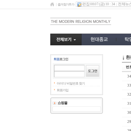
편집 08.07 (금) 10 : 34
전체뉴
즐겨찾기추가
환
회원
로그인
번
3
아이디/ 비밀번호 찾기
3
회원가입
3
쇼핑몰
3
3
2
2