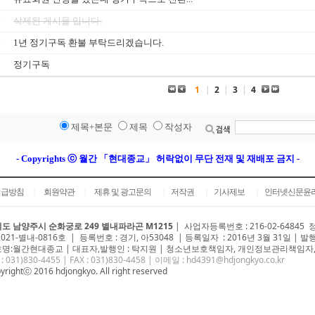
7
삭제된 게시물 입니다.
6
1년 정기구독 환불 부탁드리겠습니다.
5
정기구독
1
|
2
|
3
|
4
제목+본문
제목
작성자
- Copyrights ⓒ 월간 「현대종교」 허락없이 무단 전재 및 재배포 금지 -
취급방침
회원약관
제휴 및 광고문의
저작권
기사제보
인터넷신문윤
|
|
|
|
|
도 남양주시 순화궁로 249 별내파라곤 M1215
|
사업자등록번호 : 216-02-64845
2021-별내-0816호 | 등록번호 : 경기, 아53048 | 등록일자 : 2016년 3월 31일 | 발
명:월간현대종교 | 대표자,발행인 : 탁지원 | 청소년보호책임자, 개인정보관리책임자,
 : 031)
830-4455
| FAX : 031)830-4458 | 이메일 :
hd4391@hdjongkyo.co.kr
yrightⓒ 2016 hdjongkyo. All right reserved