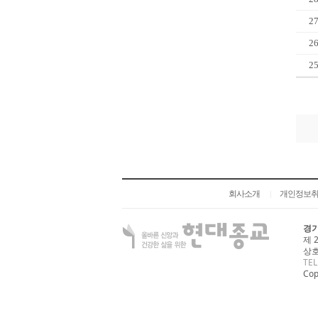
2
2
2
회사소개
개인정보
|
경기
제 
상호
TEL
Cop