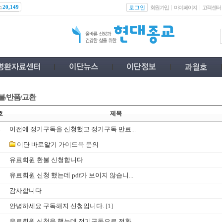
스
로그인
20,149
회원가입
마이페이지
고객센터
불/반품/교환
호
제목
4
이전에 정기구독을 신청했고 정기구독 만료...
3
이단 바로알기 가이드북 문의
2
유료회원 환불 신청합니다
1
유료회원 신청 했는데 pdf가 보이지 않습니...
0
감사합니다
9
안녕하세요 구독해지 신청입니다.
[1]
8
유료회원 신청을 했는데 정기구독으로 전환...