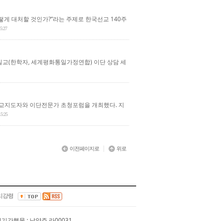
떻게 대처할 것인가?”라는 주제로 한국선교 140주
15:27
일교(한학자, 세계평화통일가정연합) 이단 상담 세
교지도자와 이단전문가 초청포럼을 개최했다. 지
15:25
|
이전페이지로
위로
리강령
 정기간행물 : 남양주 라00031