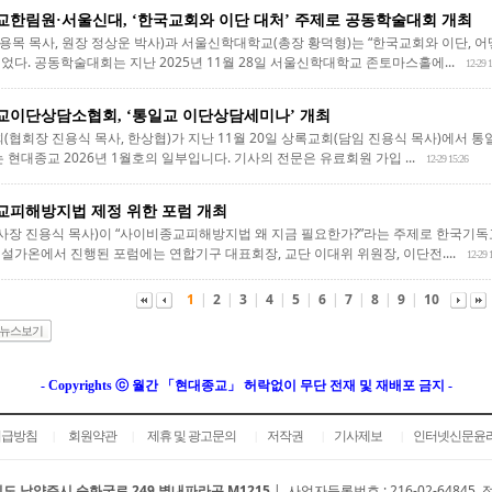
한림원·서울신대, ‘한국교회와 이단 대처’ 주제로 공동학술대회 개최
목 목사, 원장 정상운 박사)과 서울신학대학교(총장 황덕형)는 “한국교회와 이단, 어
다. 공동학술대회는 지난 2025년 11월 28일 서울신학대학교 존토마스홀에...
12-29 
이단상담소협회, ‘통일교 이단상담세미나’ 개최
회장 진용식 목사, 한상협)가 지난 11월 20일 상록교회(담임 진용식 목사)에서 통
 현대종교 2026년 1월호의 일부입니다. 기사의 전문은 유료회원 가입 ...
12-29 15:26
피해방지법 제정 위한 포럼 개최
장 진용식 목사)이 “사이비종교피해방지법 왜 지금 필요한가?”라는 주제로 한국기독
 설가온에서 진행된 포럼에는 연합기구 대표회장, 교단 이대위 위원장, 이단전....
12-29 
1
|
2
|
3
|
4
|
5
|
6
|
7
|
8
|
9
|
10
뉴스보기
- Copyrights ⓒ 월간 「현대종교」 허락없이 무단 전재 및 재배포 금지 -
취급방침
회원약관
제휴 및 광고문의
저작권
기사제보
인터넷신문윤
|
|
|
|
|
도 남양주시 순화궁로 249 별내파라곤 M1215
|
사업자등록번호 : 216-02-64845