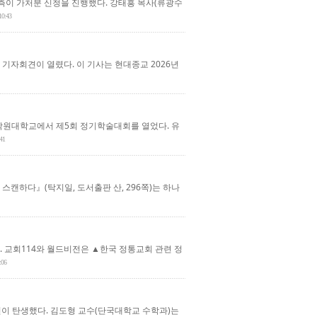
측이 가처분 신청을 진행했다. 강태흥 목사(류광수
10:43
서 기자회견이 열렸다. 이 기사는 현대종교 2026년
학원대학교에서 제5회 정기학술대회를 열었다. 유
:41
스캔하다』(탁지일, 도서출판 산, 296쪽)는 하나
. 교회114와 월드비전은 ▲한국 정통교회 관련 정
:06
결편이 탄생했다. 김도형 교수(단국대학교 수학과)는