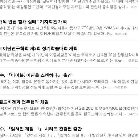
장 정훈 목사, 예장통합) 교단에서 발행한 『이단경계주일 자료집』에 대해 다락방 
회장)는 예장통합 교단의 『이단경계주일 자료집』과 관련해 총회장을 상대...
05-27 
 해외 인권 침해 실태” 기자회견 개최
 실태 공개”라는 주제로 지난 5월 6일 서울시 동작구 CTS빌딩 9층 KWMA 세미나실에
전문은 유료회원 가입 후 PDF 파일로 보실 수 있습니다. 검색어 : K...
05-27 10:42
교이단연구학회 제5회 정기학술대회 개최
장 유영권 박사)가 “이단과 이중아담론”이라는 주제로 지난 4월 10일 합동신학대
다루는 이중아담론은 아담 이전에도 인류가 존재했다는 주장으로, 이는 오늘....
05-27 10
수, 『바이블, 이단을 스캔하다』 출간
해지는 이때, 말씀의 본질로 돌아가는 것이 중요한 시대가 도래했다. 『바이블, 이단을 
의 본질과 위험성을 정밀하게 살필 수 있다는 것을 보여준다. 이 기사....
04-27 15:10
, 월드비전과 업무협약 체결
·탁지원·김진균)가 월드비전(조명환 회장)과 지난 2월 20일 업무협약MOU을 체결했다
 교육프로그램 협력 등을 약속했다. 업무협약을 통해 한국교회의 신뢰성과 사....
04-27 15
수, 『잊혀진 계절 Ⅲ』 시리즈 완결편 출간
됐다. 2022년 『잊혀진 계절 Ⅰ』, 『잊혀진 계절 Ⅱ』가 발간된 이후 4년 만에 완