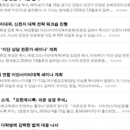
장 엄기설 목사, 예하성)가 5월 18일 경기도 안양시 만안구 안양로 은혜와진리교회
해 ‘이단’으로 결의했다. 이 기사는 현대종교 2026년 7,8월호의 일부....
06-29 09:06
이대위, 신천지 대책 전략 워크숍 진행
장 정훈 목사, 예장통합) 이단사이비대책위원회(위원장 김태수 목사)가 ‘신천지 대책 
니다. 기사의 전문은 유료회원 가입 후 PDF 파일로 보실 수 있습니다. ...
06-29 09:05
 ‘이단 상담 전문가 세미나’ 개최
 최성은 목사, 예장고신) 이단대책부(부장 김경준 목사, 이대부)가 ‘이단 상담 전문가
는 현대종교 2026년 7,8월호의 일부입니다. 기사의 전문은 유료회원...
06-29 09:04
한·일 연합 이단사이비대책 세미나 개최
사이비대책 세미나가 6월 11~12일 여수평강교회(담임 이승룡 목사)에서 열렸다. 이 기사는
F 파일로 보실 수 있습니다. 검색어 : K-이단, 한일, 이단사이비대....
06-29 09:03
 소개, 『요한계시록: 쉬운 성경 주석』
회교육원이 운영하는 출판사 ‘생명의 양식’은 『쉬운성경 주석』 시리즈(신약성경)를 출
록 주석』(생명의 양식, 2026년 4월 15일 출간, 총342페이지) 이 출간되었....
06-29 09
 다락방에 강력한 법적 대응 나서