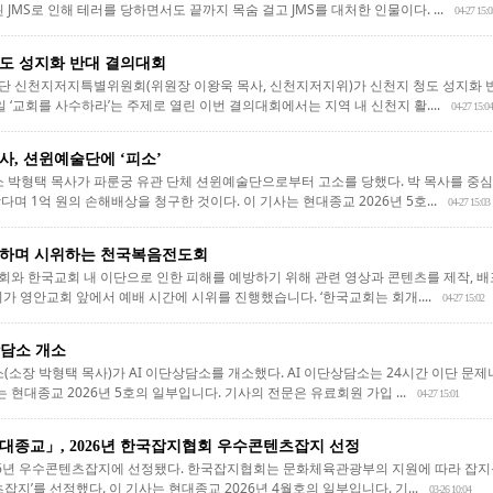
 JMS로 인해 테러를 당하면서도 끝까지 목숨 걸고 JMS를 대처한 인물이다. ...
04-27 15:0
도 성지화 반대 결의대회
 신천지저지특별위원회(위원장 이왕욱 목사, 신천지저지위)가 신천지 청도 성지화 
일 ‘교회를 사수하라’는 주제로 열린 이번 결의대회에서는 지역 내 신천지 활....
04-27 15:04
사, 션윈예술단에 ‘피소’
형택 목사가 파룬궁 유관 단체 션윈예술단으로부터 고소를 당했다. 박 목사를 중심으
며 1억 원의 손해배상을 청구한 것이다. 이 기사는 현대종교 2026년 5호...
04-27 15:03
회하며 시위하는 천국복음전도회
와 한국교회 내 이단으로 인한 피해를 예방하기 위해 관련 영상과 콘텐츠를 제작, 배
가 영안교회 앞에서 예배 시간에 시위를 진행했습니다. ‘한국교회는 회개....
04-27 15:02
상담소 개소
장 박형택 목사)가 AI 이단상담소를 개소했다. AI 이단상담소는 24시간 이단 문제
는 현대종교 2026년 5호의 일부입니다. 기사의 전문은 유료회원 가입 ...
04-27 15:01
대종교」, 2026년 한국잡지협회 우수콘텐츠잡지 선정
26년 우수콘텐츠잡지에 선정됐다. 한국잡지협회는 문화체육관광부의 지원에 따라 잡지
잡지’를 선정했다. 이 기사는 현대종교 2026년 4월호의 일부입니다. 기...
03-26 10:04