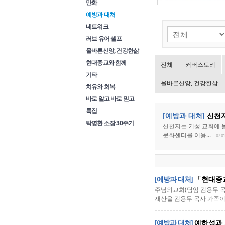
만화
예방과 대처
네트워크
러브 유어 셀프
올바른신앙, 건강한삶
현대종교와 함께
전체
커버스토리
기타
올바른신앙, 건강한삶
치유와 회복
바로 알고 바로 믿고
특집
[예방과 대처]
신천지
탁명환 소장 30주기
신천지는 기성 교회에 
문화센터를 이용...
07-01
[예방과 대처]
「현대종교
주님의교회(담임 김용두 
재산을 김용두 목사 가족이
[예방과 대처]
예하성과 