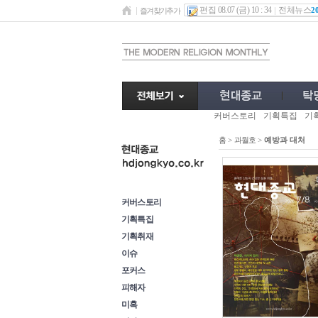
편집 08.07 (금) 10 : 34
전체뉴스
2
즐겨찾기추가
커버스토리
기획특집
기
홈
>
과월호
>
예방과 대처
과월호
커버스토리
기획특집
기획취재
이슈
포커스
피해자
미혹