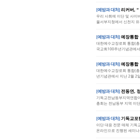
[예방과 대처]
리커버, 
우리 사회에 이단 및 사이비
울서부지청에서 신천지 유관
[예방과 대처]
예장통합 
대한예수교장로회 통합(총회
국교회100주년기념관에서 지
[예방과 대처]
예장통합 
대한예수교장로회 통합(총회
년기념관에서 지난 2월 2
[예방과 대처]
전동연, 
기독교전남동부지역연합이단사
총회는 전남동부 지역 이단
[예방과 대처]
기독교포털
이단 대응 전문 매체 기독교
온라인으로 진행된 세미나는 