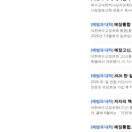
예수교대한하나님의성회(총회
사랑침례교회 정동수 목사에 대
[예방과 대처]
예장통합 
대한예수교장로회 통합(총회
2026년 7,8월호의 일부입
[예방과 대처]
예장고신,
대한예수교장로회 고신(총회장
호텔에서 개최했다. 이 기사
[예방과 대처]
2026 
2026 한 ·일 연합 이단
전문은 유료회원 가입 후 PD
[예방과 대처]
저자의 책
대한예수교장로회(고신) 총
어, 올해 4월에는 『요한계시
[예방과 대처]
예장통합,