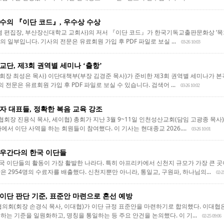
수의 『이단 코드』, 우수상 수상
겸 편집장, 부산장신대학교 교회사)의 저서 『이단 코드』가 한국기독교출판문화상 ‘목
의 일부입니다. 기사의 전문은 유료회원 가입 후 PDF 파일로 보실 ...
03-26 10:03
교단, 제3회 권역별 세미나 ‘출항’
장 최성은 목사) 이단대책부(부장 김경준 목사)가 준비한 제3회 권역별 세미나가 본격
 전문은 유료회원 가입 후 PDF 파일로 보실 수 있습니다. 검색어 ...
03-26 10:02
자 대표들, 정확한 복음 교육 강조
 진용식 목사, 세이협) 총회가 지난 3월 9~11일 인천성산교회(담임 고광종 목사)에
국가에서 이단 사역을 하는 회원들이 참여했다. 이 기사는 현대종교 2026....
03-26 10:01
우간다의 한국 이단들
 이단들의 활동이 가장 활발한 나라다. 특히 아프리카에서 신천지 규모가 가장 큰 곳이다
 2954명의 수료자를 배출했다. 신천지뿐만 아니라, 통일교, 구원파, 하나님의...
02-2
이단 판단 기준, 표준안 마련으로 혼선 예방
(회장 손경식 목사, 이대협)가 이단 규정 표준안을 마련하기로 합의했다. 이대협은 
는 기준을 일원화하고, 명칭을 통일하는 등 주요 안건을 논의했다. 이 기...
02-25 09:06