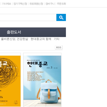
기사제보
정기구독신청
유료회원신청
장바구니
주문조회
올바른신앙, 건강한삶
현대종교와 함께
기타