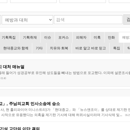
기획특집
기획취재
이슈
포커스
피해자
미혹
만화
예방
현대종교와 함께
기타
치유와 회복
바로 알고 바로 믿고
특집
 대처 매뉴얼
몰래 들어가 성경공부로 유인해 성도들을 빼내는 방법으로 포교했다. 이외에 설문조사를
 01:40
」, 주님의교회 민사소송에 승소
목사, 현 홀리파이어 미니스트리)가 「현대종교」와 「뉴스앤조이」를 상대로 제기한 
 사적으로 유용했다는 의혹을 제기한 기사에 대해 허위사실이라며 기사삭제 및...
06-2
기성 교단의 이단 결의