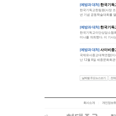
[예방과 대처]
한국기독교
한국기독교한림원(사장 조용
년 기념 공동학술대회를 열었
[예방과 대처]
한국기독교
한국기독교이단상담소협회(협
미나를 개최했다. 이 기사는
[예방과 대처]
사이비종교
국제유사종교대책연합(이사
난 12월 8일 세종문화회관
날짜별 주요뉴스보기
전체
회사소개
개인정보
|
경기