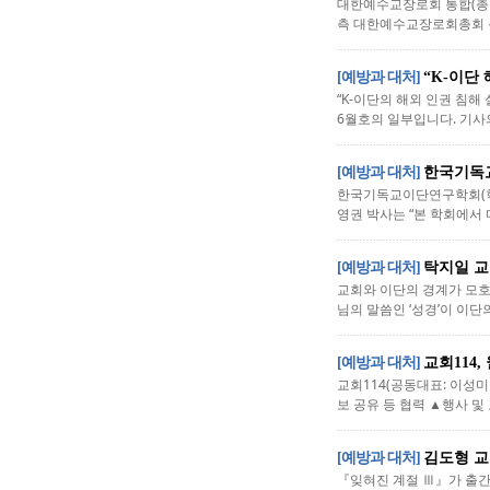
대한예수교장로회 통합(총회
측 대한예수교장로회총회 총
[예방과 대처]
“K-이단
“K-이단의 해외 인권 침해
6월호의 일부입니다. 기사의 
[예방과 대처]
한국기독
한국기독교이단연구학회(학회
영권 박사는 “본 학회에서 
[예방과 대처]
탁지일 교
교회와 이단의 경계가 모호
님의 말씀인 ‘성경’이 이단
[예방과 대처]
교회114
교회114(공동대표: 이성미
보 공유 등 협력 ▲행사 및
[예방과 대처]
김도형 교
『잊혀진 계절 Ⅲ』가 출간