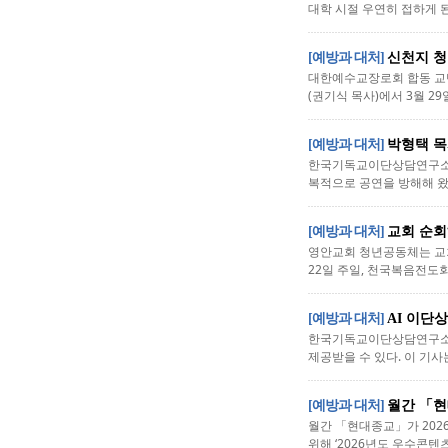
대학 시절 우연히 접하게 된
[예방과 대처]
신천지 청
대한예수교장로회 합동 교단
(권기식 목사)에서 3월 29
[예방과 대처]
박형택 목
한국기독교이단상담연구소 박
복적으로 공연을 방해해 왔다
[예방과 대처]
교회 순
영안교회 청년공동체는 교회
22일 주일, 천국복음전도회
[예방과 대처]
AI 이단
한국기독교이단상담연구소(소
제공받을 수 있다. 이 기사
[예방과 대처]
월간 「현
월간 「현대종교」가 20
위해 ‘2026년도 우수콘텐츠