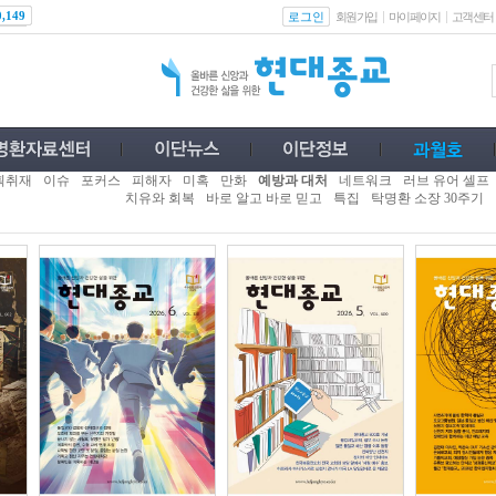
로그인
0,149
회원가입
마이페이지
고객센터
획취재
이슈
포커스
피해자
미혹
만화
예방과 대처
네트워크
러브 유어 셀프
치유와 회복
바로 알고 바로 믿고
특집
탁명환 소장 30주기