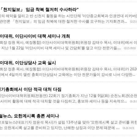
“「천지일보」 임금 착복 철저히 수사하라”
의 해악을 알리고 반 신천지 활동을 하는 시민단체 ‘이단종교회복과 인권연대 리커버(대
언론 「천지일보」의 임금 착복에 대한 철저한 수사를 요구하는 기자회견과...
02-25 
이대위, 이단사이비 대책 세미나 개최
장 정원 목사, 예장통합) 이단사이비대책위원회(위원장 김태수 목사, 이대위)에서 이
난 1월 22일 ‘이단사이비 대책 세미나 및 간담회’를 열고 이단 전문가들....
02-25 09:03
이대위, 이단상담사 교육 실시
장 정훈 목사, 예장통합) 이단사이비대책위원회(위원장 김태수 목사, 이대위)가 202
일에서 4일까지 열린 총회이단상담사 교육에는 이단 전문가들이 강사로 나서 다양한...
정기총회에서 이단 적극 대처 다짐
이비대책위원회(전동연) 22회기 정기총회가 지난 12월 9일(화) 순천노회관(순천노
사이비 활동에 대해 적극 대처할 것을 다짐하고, 홍보와 세미나 등을 지속적으...
01-26 
뉴스, 요한계시록 총론 세미나
포털뉴스(대표기자 정윤석 목사)가 설립 13주년을 맞아 ‘요한계시록 설교 준비를 위한 
요한계시록 설교를 준비하고 있지만, 난해한 상징과 이단 문제 때문에 ....
01-26 14:31