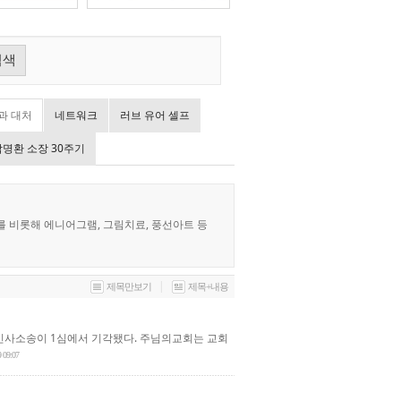
검색
과 대처
네트워크
러브 유어 셀프
탁명환 소장 30주기
 비롯해 에니어그램, 그림치료, 풍선아트 등
|
제목만보기
제목+내용
민사소송이 1심에서 기각됐다. 주님의교회는 교회
9 09:07