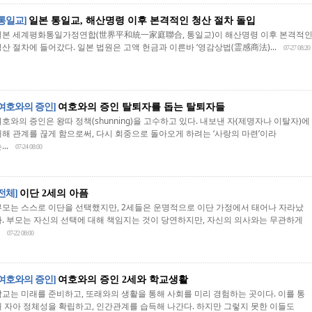
[통일교]
일본 통일교, 해산명령 이후 본격적인 청산 절차 돌입
일본 세계평화통일가정연합(世界平和統一家庭聯合, 통일교)이 해산명령 이후 본격적
청산 절차에 들어갔다. 일본 법원은 고액 헌금과 이른바 ‘영감상법(霊感商法)...
07-27 08:20
[여호와의 증인]
여호와의 증인 탈퇴자를 돕는 탈퇴자들
호와의 증인은 왕따 정책(shunning)을 고수하고 있다. 내보낸 자(제명자나 이탈자)에
대해 관계를 끊게 함으로써, 다시 회중으로 돌아오게 하려는 ‘사랑의 마련’이라
...
07-24 08:00
[전체]
이단 2세의 아픔
부모는 스스로 이단을 선택했지만, 2세들은 운명적으로 이단 가정에서 태어나 자라났
다. 부모는 자신의 선택에 대해 책임지는 것이 당연하지만, 자신의 의사와는 무관하게
07-22 08:00
[여호와의 증인]
여호와의 증인 2세와 학교생활
학교는 미래를 준비하고, 또래와의 생활을 통해 사회를 미리 경험하는 곳이다. 이를 통
해 자아 정체성을 확립하고, 인간관계를 습득해 나간다. 하지만 그렇지 못한 이들도