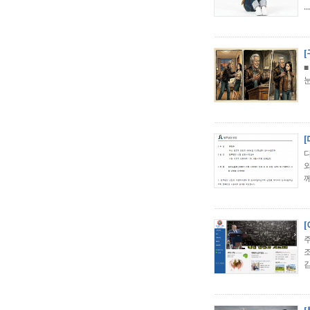
...
■
눈
께
김