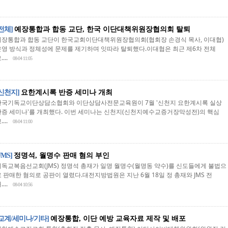
[전체]
예장통합과 합동 교단, 한국 이단대책위원장협의회 탈퇴
예장통합과 합동 교단이 한국교회이단대책위원장협의회(협회장 손경식 목사, 이대협)
운영 방식과 정체성에 문제를 제기하며 잇따라 탈퇴했다.이대협은 최근 제6차 전체
....
08-04 11:05
[신천지]
요한계시록 반증 세미나 개최
한국기독교이단상담소협회와 이단상담사전문교육원이 7월 '신천지 요한계시록 실상
반증 세미나'를 개최했다. 이번 세미나는 신천지(신천지예수교증거장막성전)의 핵심
....
08-04 11:00
JMS]
정명석, 월명수 판매 혐의 부인
기독교복음선교회(JMS) 정명석 총재가 일명 월명수(월명동 약수)를 신도들에게 불법으
로 판매한 혐의로 공판이 열렸다.대전지방법원은 지난 6월 18일 정 총재와 JMS 전
....
08-04 10:56
[교계/세미나/기타]
예장통합, 이단 예방 교육자료 제작 및 배포