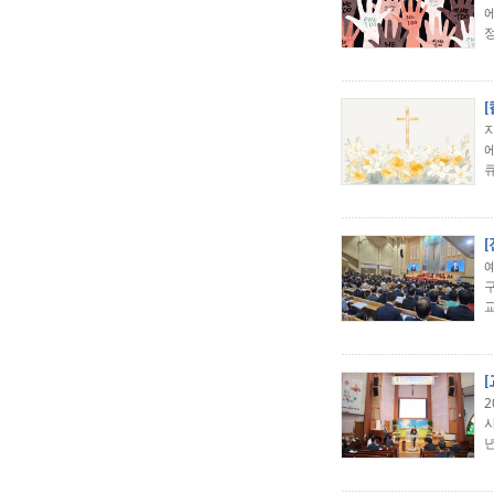
정
큐
교
년