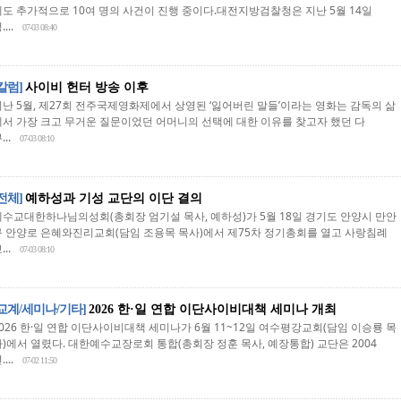
에도 추가적으로 10여 명의 사건이 진행 중이다.대전지방검찰청은 지난 5월 14일
....
07-03 08:40
[칼럼]
사이비 헌터 방송 이후
지난 5월, 제27회 전주국제영화제에서 상영된 ‘잃어버린 말들’이라는 영화는 감독의 삶
에서 가장 크고 무거운 질문이었던 어머니의 선택에 대한 이유를 찾고자 했던 다
...
07-03 08:10
[전체]
예하성과 기성 교단의 이단 결의
예수교대한하나님의성회(총회장 엄기설 목사, 예하성)가 5월 18일 경기도 안양시 만안
구 안양로 은혜와진리교회(담임 조용목 목사)에서 제75차 정기총회를 열고 사랑침례
...
07-03 08:10
[교계/세미나/기타]
2026 한·일 연합 이단사이비대책 세미나 개최
2026 한·일 연합 이단사이비대책 세미나가 6월 11~12일 여수평강교회(담임 이승룡 목
사)에서 열렸다. 대한예수교장로회 통합(총회장 정훈 목사, 예장통합) 교단은 2004
....
07-02 11:50