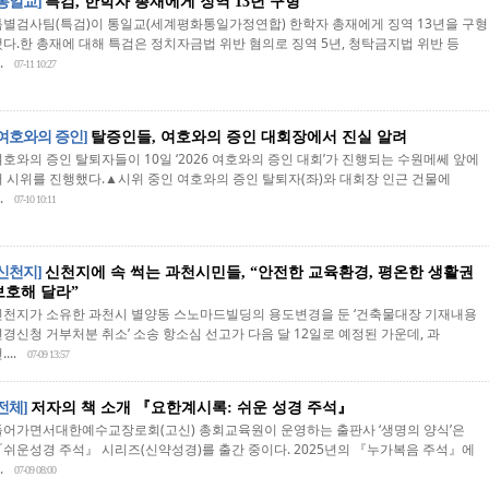
[통일교]
특검, 한학자 총재에게 징역 13년 구형
특별검사팀(특검)이 통일교(세계평화통일가정연합) 한학자 총재에게 징역 13년을 구형
했다.한 총재에 대해 특검은 정치자금법 위반 혐의로 징역 5년, 청탁금지법 위반 등
.
07-11 10:27
[여호와의 증인]
탈증인들, 여호와의 증인 대회장에서 진실 알려
여호와의 증인 탈퇴자들이 10일 ‘2026 여호와의 증인 대회’가 진행되는 수원메쎄 앞에
서 시위를 진행했다.▲시위 중인 여호와의 증인 탈퇴자(좌)와 대회장 인근 건물에
.
07-10 10:11
[신천지]
신천지에 속 썩는 과천시민들, “안전한 교육환경, 평온한 생활권
보호해 달라”
신천지가 소유한 과천시 별양동 스노마드빌딩의 용도변경을 둔 ‘건축물대장 기재내용
변경신청 거부처분 취소’ 소송 항소심 선고가 다음 달 12일로 예정된 가운데, 과
....
07-09 13:57
[전체]
저자의 책 소개 『요한계시록: 쉬운 성경 주석』
들어가면서대한예수교장로회(고신) 총회교육원이 운영하는 출판사 ‘생명의 양식’은
『쉬운성경 주석』 시리즈(신약성경)를 출간 중이다. 2025년의 『누가복음 주석』에
.
07-09 08:00