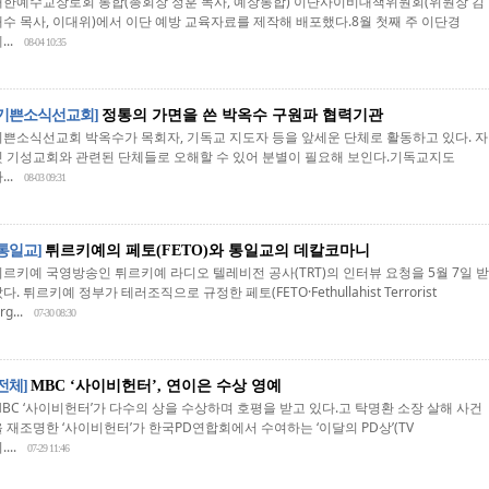
대한예수교장로회 통합(총회장 정훈 목사, 예장통합) 이단사이비대책위원회(위원장 김
태수 목사, 이대위)에서 이단 예방 교육자료를 제작해 배포했다.8월 첫째 주 이단경
...
08-04 10:35
[기쁜소식선교회]
정통의 가면을 쓴 박옥수 구원파 협력기관
기쁜소식선교회 박옥수가 목회자, 기독교 지도자 등을 앞세운 단체로 활동하고 있다. 자
칫 기성교회와 관련된 단체들로 오해할 수 있어 분별이 필요해 보인다.기독교지도
...
08-03 09:31
[통일교]
튀르키예의 페토(FETO)와 통일교의 데칼코마니
튀르키예 국영방송인 튀르키예 라디오 텔레비전 공사(TRT)의 인터뷰 요청을 5월 7일 받
다. 튀르키예 정부가 테러조직으로 규정한 페토(FETO·Fethullahist Terrorist
rg...
07-30 08:30
[전체]
MBC ‘사이비헌터’, 연이은 수상 영예
MBC ‘사이비헌터’가 다수의 상을 수상하며 호평을 받고 있다.고 탁명환 소장 살해 사건
을 재조명한 ‘사이비헌터’가 한국PD연합회에서 수여하는 ‘이달의 PD상’(TV
....
07-29 11:46