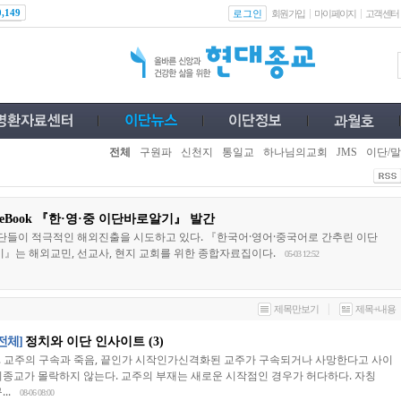
로그인
0,149
회원가입
마이페이지
고객센터
전체
구원파
신천지
통일교
하나님의교회
JMS
이단/말
eBook 『한·영·중 이단바로알기』 발간
단들이 적극적인 해외진출을 시도하고 있다. 『한국어·영어·중국어로 간추린 이단
』는 해외교민, 선교사, 현지 교회를 위한 종합자료집이다.
05-03 12:52
|
제목만보기
제목+내용
[전체]
정치와 이단 인사이트 (3)
6. 교주의 구속과 죽음, 끝인가 시작인가신격화된 교주가 구속되거나 사망한다고 사이
비종교가 몰락하지 않는다. 교주의 부재는 새로운 시작점인 경우가 허다하다. 자칭
...
08-06 08:00