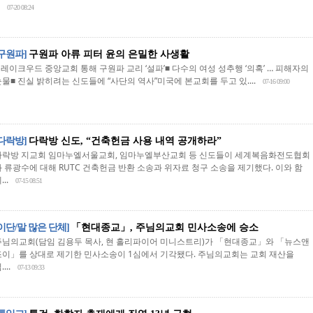
07-20 08:24
[구원파]
구원파 아류 피터 윤의 은밀한 사생활
 레이크우드 중앙교회 통해 구원파 교리 ‘설파’■ 다수의 여성 성추행 ‘의혹’ … 피해자의
물■ 진실 밝히려는 신도들에 “사단의 역사”미국에 본교회를 두고 있....
07-16 09:00
[다락방]
다락방 신도, “건축헌금 사용 내역 공개하라”
다락방 지교회 임마누엘서울교회, 임마누엘부산교회 등 신도들이 세계복음화전도협회
와 류광수에 대해 RUTC 건축헌금 반환 소송과 위자료 청구 소송을 제기했다. 이와 함
...
07-15 08:51
[이단/말 많은 단체]
「현대종교」, 주님의교회 민사소송에 승소
주님의교회(담임 김용두 목사, 현 홀리파이어 미니스트리)가 「현대종교」와 「뉴스앤
조이」를 상대로 제기한 민사소송이 1심에서 기각됐다. 주님의교회는 교회 재산을
....
07-13 09:33