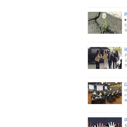
■
도
연
에
[