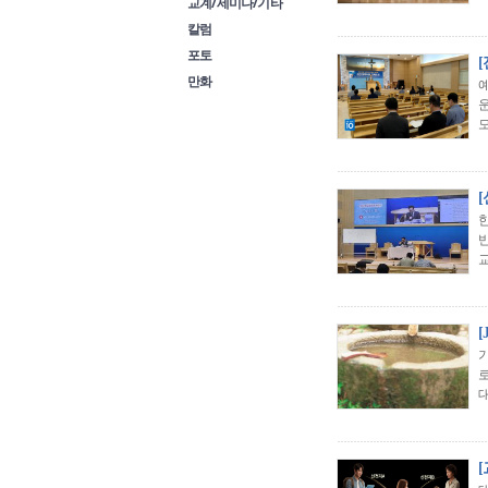
교계/세미나/기타
칼럼
포토
만화
모
교
[
대