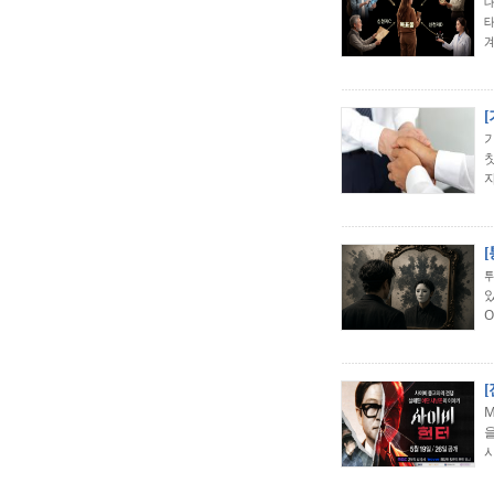
계
자
았
O
시