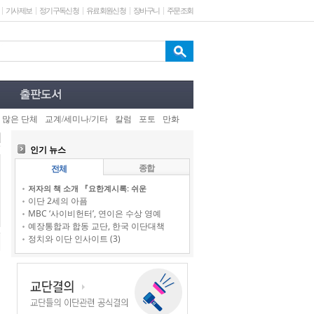
기사제보
정기구독신청
유료회원신청
장바구니
주문조회
 많은 단체
교계/세미나/기타
칼럼
포토
만화
인기 뉴스
종합
전체
저자의 책 소개 『요한계시록: 쉬운
이단 2세의 아픔
MBC ‘사이비헌터’, 연이은 수상 영예
예장통합과 합동 교단, 한국 이단대책
정치와 이단 인사이트 (3)