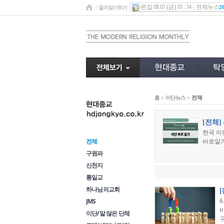
편집 08.07 (금) 10 : 34
전체뉴스
2
즐겨찾기추가
홈
>
이단뉴스
>
전체
이단뉴스
[전체]
한국 이
전체
바로알기
구원파
신천지
통일교
하나님의교회
JMS
이단/말 많은 단체
구