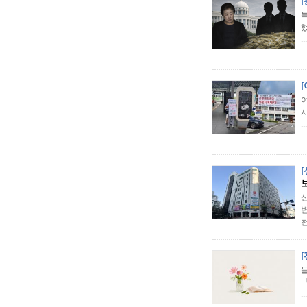
...
...
천
...