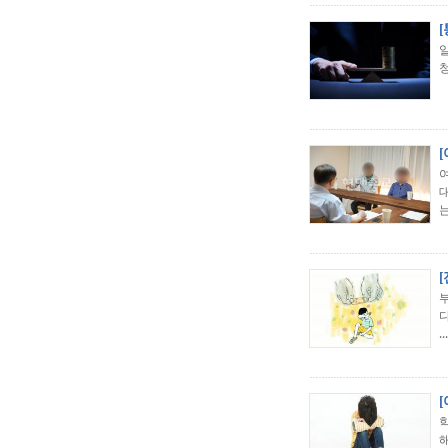
여
는
...