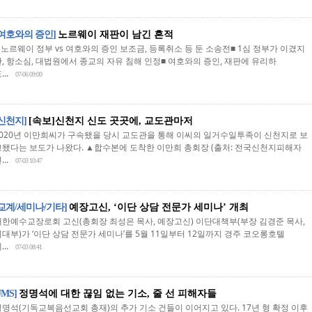
[여호와의 증인]
노르웨이 재판이 남긴 흔적
 노르웨이 정부 vs 여호와의 증인 보조금, 등록취소 등 둔 소송전■ 1심 정부가 이겼지
만, 항소심, 대법원에서 종교의 자유 침해 인정■ 여호와의 증인, 재판에 유리하
...
07-06 09:00
[신천지]
[속보]신천지 신도 곳곳에, 교도관마저
2020년 이만희씨가 구속됐을 당시 교도관을 통해 이씨의 일거수일투족이 신천지로 보
고됐다는 보도가 나왔다. ▲합수본에 도착한 이만희 총회장 (출처: 전국신천지피해자
...
07-03 10:47
[교계/세미나/기타]
예장고신, ‘이단 상담 전문가 세미나’ 개최
대한예수교장로회 고신(총회장 최성은 목사, 예장고신) 이단대책부(부장 김경준 목사,
이대부)가 ‘이단 상담 전문가 세미나’를 5월 11일부터 12일까지 경주 코오롱호텔
...
07-03 08:41
JMS]
정명석에 대한 끊임 없는 기소, 줄 선 피해자들
정명석(기독교복음선교회 총재)의 추가 기소 건들이 이어지고 있다. 17년 형 확정 이후