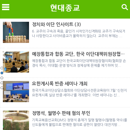
검색
정치와 이단 인사이트 (3)
6. 교주의 구속과 죽음, 끝인가 시작인가신격화된 교주가 구속되거
나 사망한다고 사이비종교가 몰락하지 않는다. 교주의 부재는 ...
메
검
예장통합과 합동 교단, 한국 이단대책위원장협의
회 탈퇴
예장통합과 합동 교단이 한국교회이단대책위원장협의회(협회장 손
경식 목사, 이대협) 운영 방식과 정체성에 문제를 제기하며 잇...
노르웨이 재판이 남긴 흔적
정통의 가면을 쓴 박옥수 구원파 협력기관
일본 통일교, 해산명령 이후 본격적인 청산 절차 돌입
여호와의 증인 2세와 학교생활
「현대종교」, 주님의교회 민사소송에 승소
노르웨이 재판이 남긴 흔적
정통의 가면을 쓴 박옥수 구원파 협력기관
요한계시록 반증 세미나 개최
한국기독교이단상담소협회와 이단상담사전문교육원이 7월 '신천지
요한계시록 실상 반증 세미나'를 개최했다. 이번 세미나는 신...
정명석, 월명수 판매 혐의 부인
기독교복음선교회(JMS) 정명석 총재가 일명 월명수(월명동 약수)를
신도들에게 불법으로 판매한 혐의로 공판이 열렸다.대전지방...