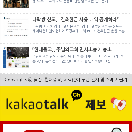
행 ‘의혹’ … 피해자의 눈물■ 진실 밝히려는 신도들에...
다락방 신도, “건축헌금 사용 내역 공개하라”
다락방 지교회 임마누엘서울교회, 임마누엘부산교회 등 신도들이
세계복음화전도협회와 류광수에 대해 RUTC 건축헌금 반환 소송...
「현대종교」, 주님의교회 민사소송에 승소
주님의교회(담임 김용두 목사, 현 홀리파이어 미니스트리)가 「현대
종교」와 「뉴스앤조이」를 상대로 제기한 민사소송이 1심에...
- Copyrights ⓒ 월간 「현대종교」 허락없이 무단 전재 및 재배포 금지 -