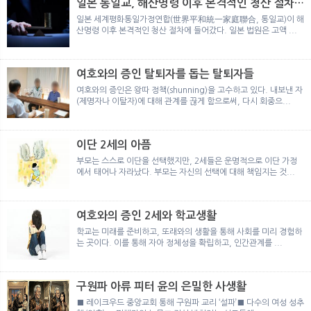
일본 통일교, 해산명령 이후 본격적인 청산 절차
돌입
일본 세계평화통일가정연합(世界平和統一家庭聯合, 통일교)이 해
산명령 이후 본격적인 청산 절차에 들어갔다. 일본 법원은 고액 ...
여호와의 증인 탈퇴자를 돕는 탈퇴자들
여호와의 증인은 왕따 정책(shunning)을 고수하고 있다. 내보낸 자
(제명자나 이탈자)에 대해 관계를 끊게 함으로써, 다시 회중으...
이단 2세의 아픔
부모는 스스로 이단을 선택했지만, 2세들은 운명적으로 이단 가정
에서 태어나 자라났다. 부모는 자신의 선택에 대해 책임지는 것...
여호와의 증인 2세와 학교생활
학교는 미래를 준비하고, 또래와의 생활을 통해 사회를 미리 경험하
는 곳이다. 이를 통해 자아 정체성을 확립하고, 인간관계를 ...
구원파 아류 피터 윤의 은밀한 사생활
■ 레이크우드 중앙교회 통해 구원파 교리 ‘설파’■ 다수의 여성 성추