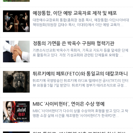
뉴
색
예장통합, 이단 예방 교육자료 제작 및 배포
대한예수교장로회 통합(총회장 정훈 목사, 예장통합) 이단사이비대
책위원회(위원장 김태수 목사, 이대위)에서 이단 예방 교육자...
정통의 가면을 쓴 박옥수 구원파 협력기관
기쁜소식선교회 박옥수가 목회자, 기독교 지도자 등을 앞세운 단체
로 활동하고 있다. 자칫 기성교회와 관련된 단체들로 오해할 ...
튀르키예의 페토(FETO)와 통일교의 데칼코마니
튀르키예 국영방송인 튀르키예 라디오 텔레비전 공사(TRT)의 인터
뷰 요청을 5월 7일 받았다. 튀르키예 정부가 테러조직으로 규정...
MBC ‘사이비헌터’, 연이은 수상 영예
MBC ‘사이비헌터’가 다수의 상을 수상하며 호평을 받고 있다.고 탁
명환 소장 살해 사건을 재조명한 ‘사이비헌터’가 한국PD연...