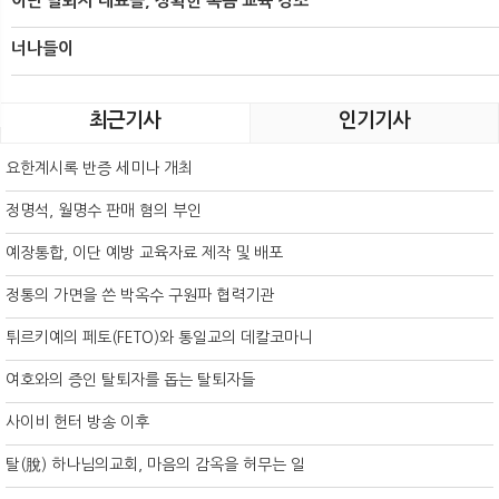
이단 탈퇴자 대표들, 정확한 복음 교육 강조
너나들이
최근기사
인기기사
요한계시록 반증 세미나 개최
정명석, 월명수 판매 혐의 부인
예장통합, 이단 예방 교육자료 제작 및 배포
정통의 가면을 쓴 박옥수 구원파 협력기관
튀르키예의 페토(FETO)와 통일교의 데칼코마니
여호와의 증인 탈퇴자를 돕는 탈퇴자들
사이비 헌터 방송 이후
탈(脫) 하나님의교회, 마음의 감옥을 허무는 일