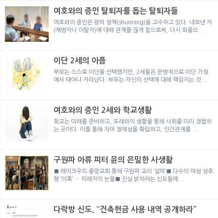
여호와의 증인 탈퇴자를 돕는 탈퇴자들
여호와의 증인은 왕따 정책(shunning)을 고수하고 있다. 내보낸 자
(제명자나 이탈자)에 대해 관계를 끊게 함으로써, 다시 회중으...
이단 2세의 아픔
부모는 스스로 이단을 선택했지만, 2세들은 운명적으로 이단 가정
에서 태어나 자라났다. 부모는 자신의 선택에 대해 책임지는 것...
여호와의 증인 2세와 학교생활
학교는 미래를 준비하고, 또래와의 생활을 통해 사회를 미리 경험하
는 곳이다. 이를 통해 자아 정체성을 확립하고, 인간관계를 ...
구원파 아류 피터 윤의 은밀한 사생활
■ 레이크우드 중앙교회 통해 구원파 교리 ‘설파’■ 다수의 여성 성추
행 ‘의혹’ … 피해자의 눈물■ 진실 밝히려는 신도들에...
다락방 신도, “건축헌금 사용 내역 공개하라”