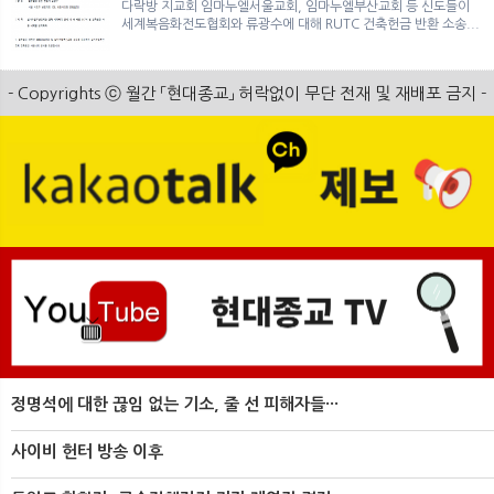
다락방 지교회 임마누엘서울교회, 임마누엘부산교회 등 신도들이
세계복음화전도협회와 류광수에 대해 RUTC 건축헌금 반환 소송...
- Copyrights ⓒ 월간 「현대종교」 허락없이 무단 전재 및 재배포 금지 -
정명석에 대한 끊임 없는 기소, 줄 선 피해자들···
사이비 헌터 방송 이후