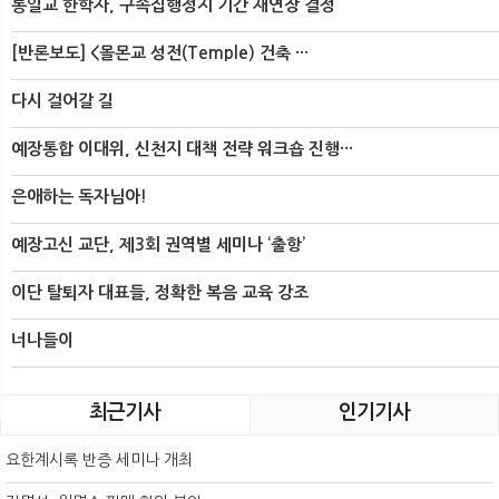
통일교 한학자, 구속집행정지 기간 재연장 결정
[반론보도] <몰몬교 성전(Temple) 건축 ···
다시 걸어갈 길
예장통합 이대위, 신천지 대책 전략 워크숍 진행···
은애하는 독자님아!
예장고신 교단, 제3회 권역별 세미나 ‘출항’
이단 탈퇴자 대표들, 정확한 복음 교육 강조
너나들이
최근기사
인기기사
요한계시록 반증 세미나 개최