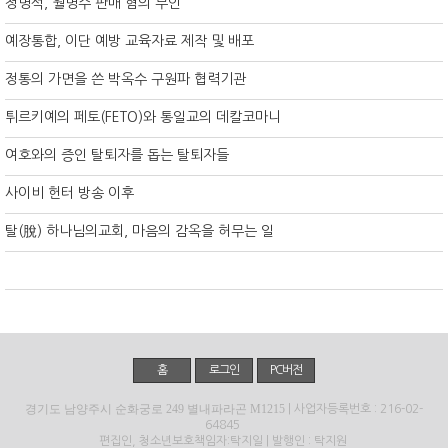
정명석, 월명수 판매 혐의 부인
예장통합, 이단 예방 교육자료 제작 및 배포
정통의 가면을 쓴 박옥수 구원파 협력기관
튀르키예의 페토(FETO)와 통일교의 데칼코마니
여호와의 증인 탈퇴자를 돕는 탈퇴자들
사이비 헌터 방송 이후
탈(脫) 하나님의교회, 마음의 감옥을 허무는 일
홈
로그인
PC버전
경기도 남양주시 순화궁로 249 별내파라곤 M1215
| 사업자등록번호 : 216-02-
64845
편집인, 청소년보호책임자:탁지일 | 발행인 : 탁지원