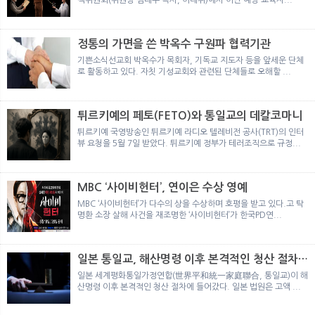
정통의 가면을 쓴 박옥수 구원파 협력기관
기쁜소식선교회 박옥수가 목회자, 기독교 지도자 등을 앞세운 단체
로 활동하고 있다. 자칫 기성교회와 관련된 단체들로 오해할 ...
튀르키예의 페토(FETO)와 통일교의 데칼코마니
튀르키예 국영방송인 튀르키예 라디오 텔레비전 공사(TRT)의 인터
뷰 요청을 5월 7일 받았다. 튀르키예 정부가 테러조직으로 규정...
MBC ‘사이비헌터’, 연이은 수상 영예
MBC ‘사이비헌터’가 다수의 상을 수상하며 호평을 받고 있다.고 탁
명환 소장 살해 사건을 재조명한 ‘사이비헌터’가 한국PD연...
일본 통일교, 해산명령 이후 본격적인 청산 절차
돌입
일본 세계평화통일가정연합(世界平和統一家庭聯合, 통일교)이 해
산명령 이후 본격적인 청산 절차에 들어갔다. 일본 법원은 고액 ...