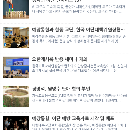
정치와 이단 인사이트 (3)
뉴
색
6. 교주의 구속과 죽음, 끝인가 시작인가신격화된 교주가 구속되거
나 사망한다고 사이비종교가 몰락하지 않는다. 교주의 부재는 ...
예장통합과 합동 교단, 한국 이단대책위원장협의
회 탈퇴
예장통합과 합동 교단이 한국교회이단대책위원장협의회(협회장 손
경식 목사, 이대협) 운영 방식과 정체성에 문제를 제기하며 잇...
요한계시록 반증 세미나 개최
한국기독교이단상담소협회와 이단상담사전문교육원이 7월 '신천지
요한계시록 실상 반증 세미나'를 개최했다. 이번 세미나는 신...
정명석, 월명수 판매 혐의 부인
기독교복음선교회(JMS) 정명석 총재가 일명 월명수(월명동 약수)를
신도들에게 불법으로 판매한 혐의로 공판이 열렸다.대전지방...
예장통합, 이단 예방 교육자료 제작 및 배포
대한예수교장로회 통합(총회장 정훈 목사, 예장통합) 이단사이비대
책위원회(위원장 김태수 목사, 이대위)에서 이단 예방 교육자...