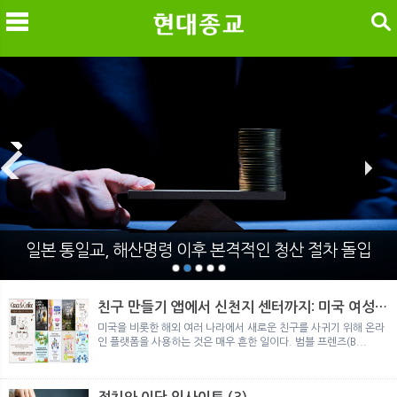
검색
메
검
일본 통일교, 해산명령 이후 본격적인 청산 절차 돌입
친구 만들기 앱에서 신천지 센터까지: 미국 여성이
경험한 9개월 포섭의 전 과정
미국을 비롯한 해외 여러 나라에서 새로운 친구를 사귀기 위해 온라
인 플랫폼을 사용하는 것은 매우 흔한 일이다. 범블 프렌즈(B...