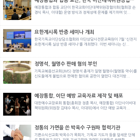
예장통합과 합동 교단, 한국 이단대책위원장협의
뉴
색
회 탈퇴
예장통합과 합동 교단이 한국교회이단대책위원장협의회(협회장 손
경식 목사, 이대협) 운영 방식과 정체성에 문제를 제기하며 잇...
요한계시록 반증 세미나 개최
한국기독교이단상담소협회와 이단상담사전문교육원이 7월 '신천지
요한계시록 실상 반증 세미나'를 개최했다. 이번 세미나는 신...
정명석, 월명수 판매 혐의 부인
기독교복음선교회(JMS) 정명석 총재가 일명 월명수(월명동 약수)를
신도들에게 불법으로 판매한 혐의로 공판이 열렸다.대전지방...
예장통합, 이단 예방 교육자료 제작 및 배포
대한예수교장로회 통합(총회장 정훈 목사, 예장통합) 이단사이비대
책위원회(위원장 김태수 목사, 이대위)에서 이단 예방 교육자...
정통의 가면을 쓴 박옥수 구원파 협력기관
기쁜소식선교회 박옥수가 목회자, 기독교 지도자 등을 앞세운 단체
로 활동하고 있다. 자칫 기성교회와 관련된 단체들로 오해할 ...