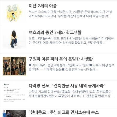
이단 2세의 아픔
부모는 스스로 이단을 선택했지만, 2세들은 운명적으로 이단 가정
에서 태어나 자라났다. 부모는 자신의 선택에 대해 책임지는 것...
여호와의 증인 2세와 학교생활
학교는 미래를 준비하고, 또래와의 생활을 통해 사회를 미리 경험하
는 곳이다. 이를 통해 자아 정체성을 확립하고, 인간관계를 ...
구원파 아류 피터 윤의 은밀한 사생활
■ 레이크우드 중앙교회 통해 구원파 교리 ‘설파’■ 다수의 여성 성추
행 ‘의혹’ … 피해자의 눈물■ 진실 밝히려는 신도들에...
다락방 신도, “건축헌금 사용 내역 공개하라”
다락방 지교회 임마누엘서울교회, 임마누엘부산교회 등 신도들이
세계복음화전도협회와 류광수에 대해 RUTC 건축헌금 반환 소송...
「현대종교」, 주님의교회 민사소송에 승소