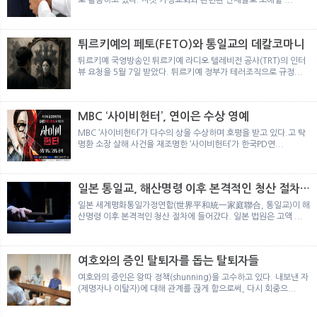
튀르키예의 페토(FETO)와 통일교의 데칼코마니
튀르키예 국영방송인 튀르키예 라디오 텔레비전 공사(TRT)의 인터
뷰 요청을 5월 7일 받았다. 튀르키예 정부가 테러조직으로 규정...
MBC ‘사이비헌터’, 연이은 수상 영예
MBC ‘사이비헌터’가 다수의 상을 수상하며 호평을 받고 있다.고 탁
명환 소장 살해 사건을 재조명한 ‘사이비헌터’가 한국PD연...
일본 통일교, 해산명령 이후 본격적인 청산 절차
돌입
일본 세계평화통일가정연합(世界平和統一家庭聯合, 통일교)이 해
산명령 이후 본격적인 청산 절차에 들어갔다. 일본 법원은 고액 ...
여호와의 증인 탈퇴자를 돕는 탈퇴자들
여호와의 증인은 왕따 정책(shunning)을 고수하고 있다. 내보낸 자
(제명자나 이탈자)에 대해 관계를 끊게 함으로써, 다시 회중으...