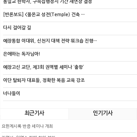
통일교 한학자, 구속집행정지 기간 재연장 결정
[반론보도] <몰몬교 성전(Temple) 건축 ···
다시 걸어갈 길
예장통합 이대위, 신천지 대책 전략 워크숍 진행···
은애하는 독자님아!
예장고신 교단, 제3회 권역별 세미나 ‘출항’
이단 탈퇴자 대표들, 정확한 복음 교육 강조
너나들이
최근기사
인기기사
요한계시록 반증 세미나 개최