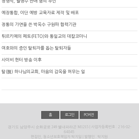
정명석, 월명수 판매 혐의 부인
예장통합, 이단 예방 교육자료 제작 및 배포
정통의 가면을 쓴 박옥수 구원파 협력기관
튀르키예의 페토(FETO)와 통일교의 데칼코마니
여호와의 증인 탈퇴자를 돕는 탈퇴자들
사이비 헌터 방송 이후
탈(脫) 하나님의교회, 마음의 감옥을 허무는 일
홈
로그인
PC버전
경기도 남양주시 순화궁로 249 별내파라곤 M1215
| 사업자등록번호 : 216-02-
64845
편집인, 청소년보호책임자:탁지일 | 발행인 : 탁지원