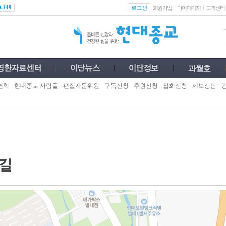
로그인
0,149
회원가입
마이페이지
고객센터
연혁
현대종교 사람들
편집자문위원
구독신청
후원신청
집회신청
제보상담
길