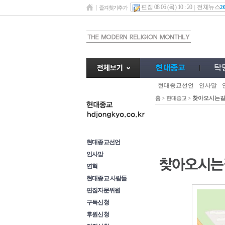
편집 08.06 (목) 10 : 20
전체뉴스
2
즐겨찾기추가
현대종교선언
인사말
홈
>
현대종교
>
찾아오시는
현대종교
현대종교선언
인사말
연혁
현대종교 사람들
편집자문위원
구독신청
후원신청