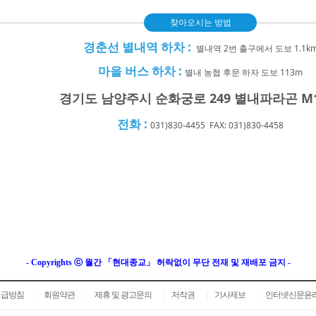
찾아오시는 방법
경춘선 별내역 하차 :
별내역 2번 출구에서 도보 1.1k
마을 버스 하차 :
별내 농협 후문 하자 도보 113m
경기도 남양주시 순화궁로 249 별내파라곤 M1
전화 :
031)830-4455 FAX: 031)830-4458
- Copyrights ⓒ 월간 「현대종교」 허락없이 무단 전재 및 재배포 금지 -
취급방침
회원약관
제휴 및 광고문의
저작권
기사제보
인터넷신문윤
|
|
|
|
|