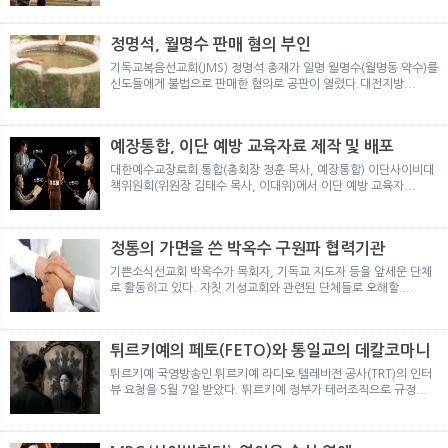
뉴
색
정명석, 월명수 판매 혐의 부인
기독교복음선교회(JMS) 정명석 총재가 일명 월명수(월명동 약수)를
신도들에게 불법으로 판매한 혐의로 공판이 열렸다.대전지방...
예장통합, 이단 예방 교육자료 제작 및 배포
대한예수교장로회 통합(총회장 정훈 목사, 예장통합) 이단사이비대
책위원회(위원장 김태수 목사, 이대위)에서 이단 예방 교육자...
정통의 가면을 쓴 박옥수 구원파 협력기관
기쁜소식선교회 박옥수가 목회자, 기독교 지도자 등을 앞세운 단체
로 활동하고 있다. 자칫 기성교회와 관련된 단체들로 오해할 ...
튀르키예의 페토(FETO)와 통일교의 데칼코마니
튀르키예 국영방송인 튀르키예 라디오 텔레비전 공사(TRT)의 인터
뷰 요청을 5월 7일 받았다. 튀르키예 정부가 테러조직으로 규정...