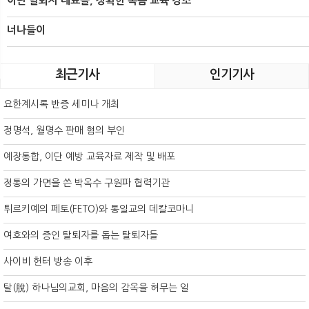
이단 탈퇴자 대표들, 정확한 복음 교육 강조
너나들이
최근기사
인기기사
요한계시록 반증 세미나 개최
정명석, 월명수 판매 혐의 부인
예장통합, 이단 예방 교육자료 제작 및 배포
정통의 가면을 쓴 박옥수 구원파 협력기관
튀르키예의 페토(FETO)와 통일교의 데칼코마니
여호와의 증인 탈퇴자를 돕는 탈퇴자들
사이비 헌터 방송 이후
탈(脫) 하나님의교회, 마음의 감옥을 허무는 일