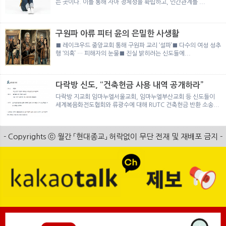
는 곳이다. 이를 통해 자아 정체성을 확립하고, 인간관계를 ...
구원파 아류 피터 윤의 은밀한 사생활
■ 레이크우드 중앙교회 통해 구원파 교리 ‘설파’■ 다수의 여성 성추
행 ‘의혹’ … 피해자의 눈물■ 진실 밝히려는 신도들에...
다락방 신도, “건축헌금 사용 내역 공개하라”
다락방 지교회 임마누엘서울교회, 임마누엘부산교회 등 신도들이
세계복음화전도협회와 류광수에 대해 RUTC 건축헌금 반환 소송...
- Copyrights ⓒ 월간 「현대종교」 허락없이 무단 전재 및 재배포 금지 -