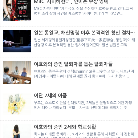
MBC ‘사이비헌터’, 연이은 수상 영예
MBC ‘사이비헌터’가 다수의 상을 수상하며 호평을 받고 있다.고 탁
명환 소장 살해 사건을 재조명한 ‘사이비헌터’가 한국PD연...
일본 통일교, 해산명령 이후 본격적인 청산 절차
돌입
일본 세계평화통일가정연합(世界平和統一家庭聯合, 통일교)이 해
산명령 이후 본격적인 청산 절차에 들어갔다. 일본 법원은 고액 ...
여호와의 증인 탈퇴자를 돕는 탈퇴자들
여호와의 증인은 왕따 정책(shunning)을 고수하고 있다. 내보낸 자
(제명자나 이탈자)에 대해 관계를 끊게 함으로써, 다시 회중으...
이단 2세의 아픔
부모는 스스로 이단을 선택했지만, 2세들은 운명적으로 이단 가정
에서 태어나 자라났다. 부모는 자신의 선택에 대해 책임지는 것...
여호와의 증인 2세와 학교생활
학교는 미래를 준비하고, 또래와의 생활을 통해 사회를 미리 경험하