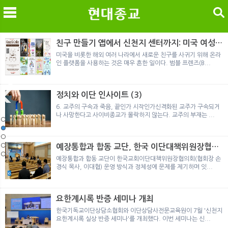
검색
친구 만들기 앱에서 신천지 센터까지: 미국 여성이
경험한 9개월 포섭의 전 과정
미국을 비롯한 해외 여러 나라에서 새로운 친구를 사귀기 위해 온라
인 플랫폼을 사용하는 것은 매우 흔한 일이다. 범블 프렌즈(B...
메
검
정치와 이단 인사이트 (3)
6. 교주의 구속과 죽음, 끝인가 시작인가신격화된 교주가 구속되거
나 사망한다고 사이비종교가 몰락하지 않는다. 교주의 부재는 ...
노르웨이 재판이 남긴 흔적
정통의 가면을 쓴 박옥수 구원파 협력기관
일본 통일교, 해산명령 이후 본격적인 청산 절차 돌입
여호와의 증인 2세와 학교생활
「현대종교」, 주님의교회 민사소송에 승소
노르웨이 재판이 남긴 흔적
정통의 가면을 쓴 박옥수 구원파 협력기관
예장통합과 합동 교단, 한국 이단대책위원장협의
회 탈퇴
예장통합과 합동 교단이 한국교회이단대책위원장협의회(협회장 손
경식 목사, 이대협) 운영 방식과 정체성에 문제를 제기하며 잇...
요한계시록 반증 세미나 개최
한국기독교이단상담소협회와 이단상담사전문교육원이 7월 '신천지
요한계시록 실상 반증 세미나'를 개최했다. 이번 세미나는 신...