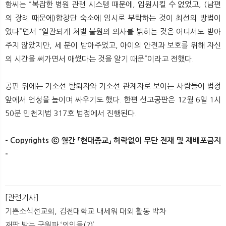
함씨는 “복잡한 병원 관련 시스템 때문에, 입원시킬 수 없었고, (남편
의 장례 때문에)합창단 숙소에 임시로 부탁하는 것이 최선의 방법이
었다”면서 “일관되게 처벌 불원의 의사를 밝히는 것은 어디서도 받아
주지 않았지만, 세 분이 받아주었고, 아이의 안전과 보호를 위해 자신
의 시간을 써가면서 애썼다는 것을 알기 때문”이라고 전했다.
공판 뒤에는 기소선 탈퇴자와 기소선 관계자로 보이는 사람들이 법정
앞에서 언성을 높이며 싸우기도 했다. 한편 선고공판은 12월 6일 1시
50분 인천지법 317호 법정에서 진행된다.
- Copyrights ⓒ 월간 「현대종교」 허락없이 무단 전재 및 재배포금지
-
​
[관련기사]
기쁜소식선교회, 김천대학교 내세워 대외 활동 박차
재판 받는 구원파 ‘의인들(?)’