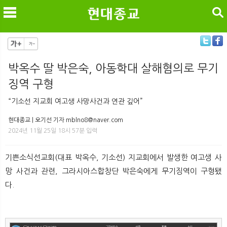
검색
박옥수 딸 박은숙, 아동학대 살해혐의로 무기
징역 구형
메
검
“기소선 지교회 여고생 사망사건과 연관 깊어”
현대종교 | 오기선 기자 mblno8@naver.com
2024년 11월 25일 18시 57분 입력
기쁜소식선교회(대표 박옥수, 기소선) 지교회에서 발생한 여고생 사
망 사건과 관련, 그라시아스합창단 박은숙에게 무기징역이 구형됐
다.