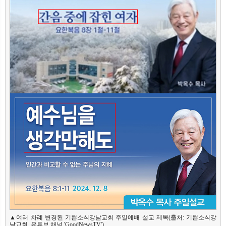
▲여러 차례 변경된 기쁜소식강남교회 주일예배 설교 제목(출처: 기쁜소식강
남교회, 유튜브 채널 'GoodNewsTV')