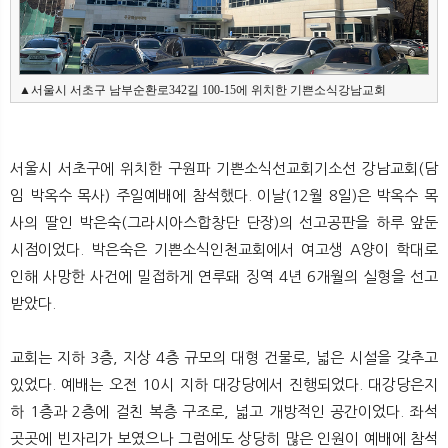
뉴
색
▲서울시 서초구 남부순환로342길 100-15에 위치한 기쁜소식강남교회
서울시 서초구에 위치한 구원파 기쁜소식선교회기소선 강남교회(담
임 박옥수 목사) 주일예배에 참석했다. 이날(12월 8일)은 박옥수 목
사의 딸인 박은숙(그라시아스합창단 단장)의 선고공판을 하루 앞둔
시점이었다. 박은숙은 기쁜소식인천교회에서 여고생 A양이 학대로
인해 사망한 사건에 밀접하게 연루돼 징역 4년 6개월의 실형을 선고
받았다.
교회는 지하 3층, 지상 4층 규모의 대형 건물로, 넓은 시설을 갖추고
있었다. 예배는 오전 10시 지하 대강당에서 진행되었다. 대강당은지
하 1층과 2층에 걸친 복층 구조로, 넓고 개방적인 공간이었다. 좌석
곳곳에 빈자리가 보였으나 그럼에도 상당히 많은 인원이 예배에 참석