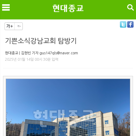
검색
기쁜소식강남교회 탐방기
메
검
현대종교 | 김현빈 기자 gus147qls@naver.com
2025년 01월 14일 08시 30분 입력