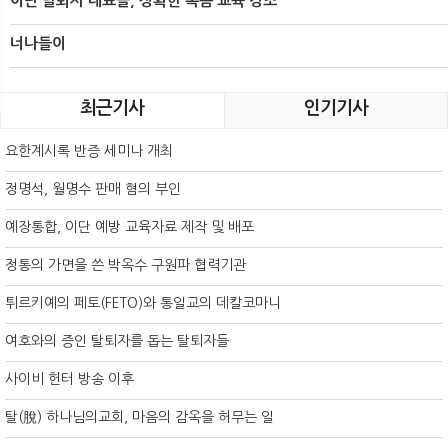
이단 탈퇴자 대표들, 정확한 복음 교육 강조
너나들이
최근기사
인기기사
요한계시록 반증 세미나 개최
정명석, 월명수 판매 혐의 부인
예장통합, 이단 예방 교육자료 제작 및 배포
정통의 가면을 쓴 박옥수 구원파 협력기관
튀르키예의 페토(FETO)와 통일교의 데칼코마니
여호와의 증인 탈퇴자를 돕는 탈퇴자들
사이비 헌터 방송 이후
탈(脫) 하나님의교회, 마음의 감옥을 허무는 일