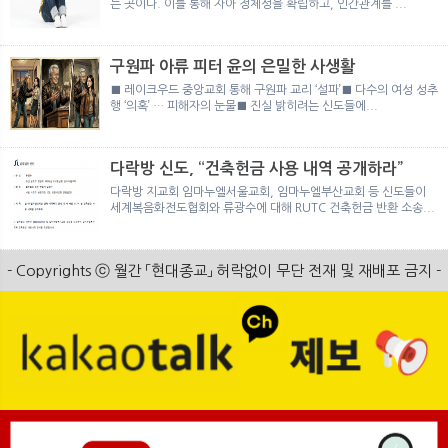
는 곳이다. 이를 통해 자아 정체성을 확립하고, 인간관계를 ...
구원파 아류 피터 윤의 은밀한 사생활
■ 레이크우드 중앙교회 통해 구원파 교리 ‘설파’■ 다수의 여성 성추
행 ‘의혹’ … 피해자의 눈물■ 진실 밝히려는 신도들에...
다락방 신도, “건축헌금 사용 내역 공개하라”
다락방 지교회 임마누엘서울교회, 임마누엘부산교회 등 신도들이
세계복음화전도협회와 류광수에 대해 RUTC 건축헌금 반환 소송...
- Copyrights ⓒ 월간 「현대종교」 허락없이 무단 전재 및 재배포 금지 -