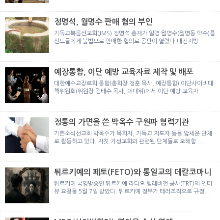
뉴
색
정명석, 월명수 판매 혐의 부인
기독교복음선교회(JMS) 정명석 총재가 일명 월명수(월명동 약수)를
신도들에게 불법으로 판매한 혐의로 공판이 열렸다.대전지방...
예장통합, 이단 예방 교육자료 제작 및 배포
대한예수교장로회 통합(총회장 정훈 목사, 예장통합) 이단사이비대
책위원회(위원장 김태수 목사, 이대위)에서 이단 예방 교육자...
정통의 가면을 쓴 박옥수 구원파 협력기관
기쁜소식선교회 박옥수가 목회자, 기독교 지도자 등을 앞세운 단체
로 활동하고 있다. 자칫 기성교회와 관련된 단체들로 오해할 ...
튀르키예의 페토(FETO)와 통일교의 데칼코마니
튀르키예 국영방송인 튀르키예 라디오 텔레비전 공사(TRT)의 인터
뷰 요청을 5월 7일 받았다. 튀르키예 정부가 테러조직으로 규정...