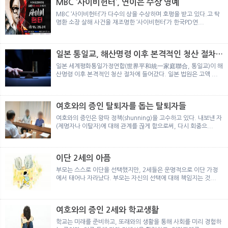
MBC ‘사이비헌터’, 연이은 수상 영예
MBC ‘사이비헌터’가 다수의 상을 수상하며 호평을 받고 있다.고 탁
명환 소장 살해 사건을 재조명한 ‘사이비헌터’가 한국PD연...
일본 통일교, 해산명령 이후 본격적인 청산 절차
돌입
일본 세계평화통일가정연합(世界平和統一家庭聯合, 통일교)이 해
산명령 이후 본격적인 청산 절차에 들어갔다. 일본 법원은 고액 ...
여호와의 증인 탈퇴자를 돕는 탈퇴자들
여호와의 증인은 왕따 정책(shunning)을 고수하고 있다. 내보낸 자
(제명자나 이탈자)에 대해 관계를 끊게 함으로써, 다시 회중으...
이단 2세의 아픔
부모는 스스로 이단을 선택했지만, 2세들은 운명적으로 이단 가정
에서 태어나 자라났다. 부모는 자신의 선택에 대해 책임지는 것...
여호와의 증인 2세와 학교생활
학교는 미래를 준비하고, 또래와의 생활을 통해 사회를 미리 경험하