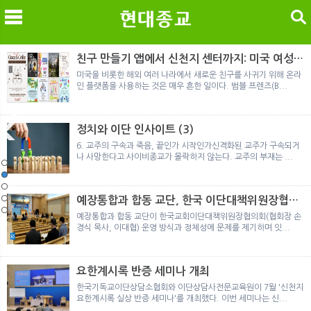
검색
친구 만들기 앱에서 신천지 센터까지: 미국 여성이
경험한 9개월 포섭의 전 과정
미국을 비롯한 해외 여러 나라에서 새로운 친구를 사귀기 위해 온라
인 플랫폼을 사용하는 것은 매우 흔한 일이다. 범블 프렌즈(B...
메
검
정치와 이단 인사이트 (3)
6. 교주의 구속과 죽음, 끝인가 시작인가신격화된 교주가 구속되거
나 사망한다고 사이비종교가 몰락하지 않는다. 교주의 부재는 ...
노르웨이 재판이 남긴 흔적
정통의 가면을 쓴 박옥수 구원파 협력기관
일본 통일교, 해산명령 이후 본격적인 청산 절차 돌입
여호와의 증인 2세와 학교생활
「현대종교」, 주님의교회 민사소송에 승소
노르웨이 재판이 남긴 흔적
정통의 가면을 쓴 박옥수 구원파 협력기관
예장통합과 합동 교단, 한국 이단대책위원장협의
회 탈퇴
예장통합과 합동 교단이 한국교회이단대책위원장협의회(협회장 손
경식 목사, 이대협) 운영 방식과 정체성에 문제를 제기하며 잇...
요한계시록 반증 세미나 개최
한국기독교이단상담소협회와 이단상담사전문교육원이 7월 '신천지
요한계시록 실상 반증 세미나'를 개최했다. 이번 세미나는 신...