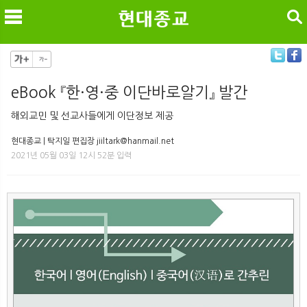
검색
eBook 『한·영·중 이단바로알기』 발간
메
검
해외교민 및 선교사들에게 이단정보 제공
현대종교 | 탁지일 편집장 jiiltark@hanmail.net
2021년 05월 03일 12시 52분 입력