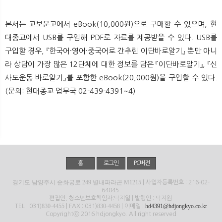
본서는 교보문고에서 eBook(10,000원)으로 구매할 수 있으며, 현
대종교에서 USB를 구입해 PDF로 자료를 제공받을 수 있다. USB를
구입할 경우, 『한국어·영어·중국어로 간추린 이단바로알기』 뿐만 아니
라 상담이 가장 많은 12단체에 대한 정보를 담은 『이단바로알기』, 『신
사도운동 바로알기』를 포함한 eBook(20,000원)을 구입할 수 있다.
(문의: 현대종교 업무국 02-439-4391~4)
홈
로그인
PC버전
경기도 남양주시 순화궁로 249 별내파라곤 M1215
| 사업자등록번호 : 216-02-
64845
편집인, 청소년보호책임자:탁지일 | 발행인 : 탁지원
830-4455
830-4458
hd4391@hdjongkyo.co.kr
TEL : 031)
| FAX : 031)
| 이메일 :
Copyrightⓒ 2016 hdjongkyo. All right reserved