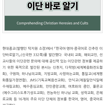
뉴
색
현대종교(발행인 탁지원 소장)에서 『한국어·영어·중국어로 간추린 이
단바로알기』(신국판 332쪽)를 발간했다. 국내외 교회, 해외교민, 선
교사들의 이단관련 문의에 대해 공신력 있는 이단관련 정보를 제공하
기 위한 목적으로 발간된 본서는 신천지, 다락방(세계복음화전도협
회), 구원파, 하나님의교회, 지방교회, 사랑하는교회, 통일교(세계평
화통일가정연합), JMS(기독교복음선교회), 안식교(제칠일안식일예
수재림교회), 예수중심교회, 만민중앙교회, 여호와의 증인, 몰몬교
(예수그리스도후기성도교회), 전능하신 하나님 교회, 성락교회, 은혜
로교회 등 16개의 주요 이단 단체의 정보를 한국어, 영어, 중국어로