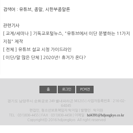
뉴
색
검색어 : 유튜브, 종말, 시한부종말론
관련기사
[ 교계/세미나 ] 기독교포털뉴스, "유튜브에서 이단 분별하는 11가지
지침" 제작
[ 전체 ] 유튜브 설교 시청 가이드라인
[ 이단/말 많은 단체 ] 2020년! 휴거가 온다?
홈
로그인
PC버전
경기도 남양주시 순화궁로 249 별내파라곤 M1215
| 사업자등록번호 : 216-02-
64845
편집인, 청소년보호책임자:탁지일 | 발행인 : 탁지원
830-4455
830-4458
hd4391@hdjongkyo.co.kr
TEL : 031)
| FAX : 031)
| 이메일 :
Copyrightⓒ 2016 hdjongkyo. All right reserved