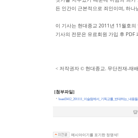
든 인간이 근본적으로 죄인이며, 하나
이 기사는 현대종교 2011년 11월호의
기사의 전문은 유료회원 가입 후 PDF 
< 저작권자 © 현대종교. 무단전재-재
[첨부파일]
board3412_201111_이슬람에서_기독교를_반대하는_내용들.pdf
메시아이기를 포기한 정명석!