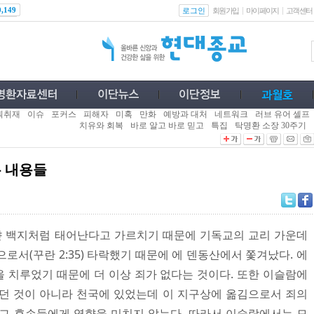
로그인
0,149
회원가입
마이페이지
고객센터
획취재
이슈
포커스
피해자
미혹
만화
예방과 대처
네트워크
러브 유어 셀프
치유와 회복
바로 알고 바로 믿고
특집
탁명환 소장 30주기
 내용들
 백지처럼 태어난다고 가르치기 때문에 기독교의 교리 가운데
로서(꾸란 2:35) 타락했기 때문에 에 덴동산에서 쫓겨났다. 에
 치루었기 때문에 더 이상 죄가 없다는 것이다. 또한 이슬람에
던 것이 아니라 천국에 있었는데 이 지구상에 옮김으로서 죄의
그 후손들에게 영향을 미치지 않는다. 따라서 이슬람에서는 모