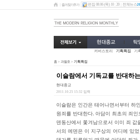
편집 08.06 (목) 10 : 20
전체뉴스
2
즐겨찾기추가
커버스토리
기획특집
기
홈
>
과월호
>
기획특집
이슬람에서 기독교를 반대하는
현대종교
2011.10.25 15:32 입력
이슬람은 인간은 태어나면서부터 하얀
원죄를 반대한다. 아담이 최초의 죄인으
덴동산에서 쫓겨남으로서 이미 죄 값을
서의 에덴은 이 지구상의 어디에 있었
댓가를 치루었기 때문에 아담의 죄가 