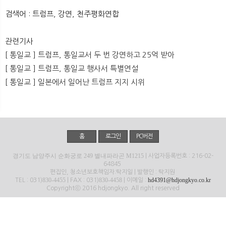
뉴
색
검색어 : 트럼프, 강연, 천주평화연합
관련기사
[ 통일교 ] 트럼프, 통일교서 두 번 강연하고 25억 받아
[ 통일교 ] 트럼프, 통일교 행사서 특별연설
[ 통일교 ] 일본에서 일어난 트럼프 지지 시위
홈
로그인
PC버전
경기도 남양주시 순화궁로 249 별내파라곤 M1215
| 사업자등록번호 : 216-02-
64845
편집인, 청소년보호책임자:탁지일 | 발행인 : 탁지원
830-4455
830-4458
hd4391@hdjongkyo.co.kr
TEL : 031)
| FAX : 031)
| 이메일 :
Copyrightⓒ 2016 hdjongkyo. All right reserved